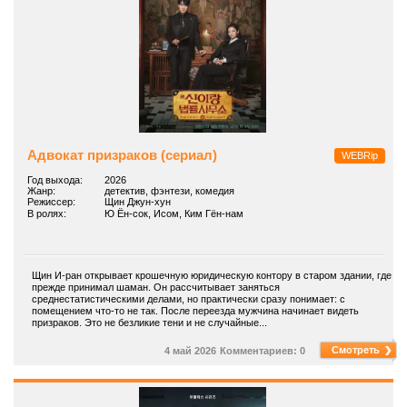
Адвокат призраков (сериал)
WEBRip
Год выхода:
2026
Жанр:
детектив, фэнтези, комедия
Режиссер:
Щин Джун-хун
В ролях:
Ю Ён-сок, Исом, Ким Гён-нам
Щин И-ран открывает крошечную юридическую контору в старом здании, где
прежде принимал шаман. Он рассчитывает заняться
среднестатистическими делами, но практически сразу понимает: с
помещением что-то не так. После переезда мужчина начинает видеть
призраков. Это не безликие тени и не случайные...
Смотреть
4 май 2026
Комментариев: 0