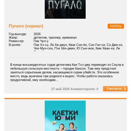
Пугало (сериал)
WEBRip
Год выхода:
2026
Жанр:
детектив, триллер, криминал
Режиссер:
Пак Чун-у
В ролях:
Пак Хэ-су, Ли Хи-джун, Квак Сон-ён, Сон Гон-хи, Со Джи-хе,
Чон Мун-сон, Пэк Хён-джин, Ю Сын-мок, Ким Хван-хи, Ли
Сок-хён
В конце восьмидесятых годов детектива Кан Тхэ-джу переводят из Сеула в
небольшую сельскую местность – городок Кансон. Там ему предстоит
заняться серьезным делом, касающимся серии убийств. Это особенное
место, ведь мужчина там родился и вырос. Чтобы работа оказалась
продуктивной, ему необходим...
Смотреть
27 май 2026
Комментариев: 0