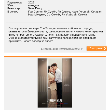
Год выхода:
2026
Жанр:
комедия
Режиссер:
Чхве Ён-су
В ролях:
Пак Сон-ун, Ли Су-гён, Ли Джин-у, Чхве Гю-ри, Ли Со-хван,
Нам Ми-джон, Со Юн-хёк, Ян У-хёк, Ли Сон-хи
После удара по карьере Сон Тхэ-хун, человек из большого города,
оказывается в Еннири – месте, где прошлые заслуги никого не интересуют.
Вместо просторного кабинета, понятных правил и привычного темпа
мужчине достаются чужой дом, капустное поле и люди, не спешащие
принимать нового соседа за своего....
Смотреть
13 июнь 2026
Комментариев: 0