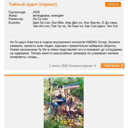
Тайный аудит (сериал)
WEBRip
Год выхода:
2026
Жанр:
мелодрама, комедия
Режиссер:
Ли Су-хён
В ролях:
Щин Хе-сон, Кон Мён, Ким Джэ-ук, Хон Хва-ён, О Дэ-хван,
Чан Ин-соп, Пак Чу-хи, Ли Гван-хи, Кан Сан-джун, Чон Гук-
хван
Но Ги-джун блистал в отделе внутреннего контроля HAEMU Group. Коллеги
уважали, проекты шли гладко, карьера стремительно набирала обороты.
Новая начальница Чу Ин-а ловко подставляет его и понижает до сотрудника
на задворках. Теперь вместо масштабных проверок он улаживает мелкие
конфликты: споры...
Смотреть
1 июнь 2026
Комментариев: 0