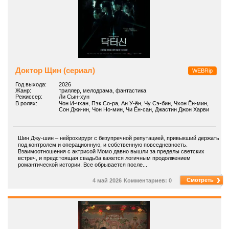
Доктор Щин (сериал)
WEBRip
Год выхода:
2026
Жанр:
триллер, мелодрама, фантастика
Режиссер:
Ли Сын-хун
В ролях:
Чон И-чхан, Пэк Со-ра, Ан У-ён, Чу Сэ-бин, Чхон Ён-мин,
Сон Джи-ин, Чон Но-мин, Чи Ён-сан, Джастин Джон Харви
Шин Джу-шин – нейрохирург с безупречной репутацией, привыкший держать
под контролем и операционную, и собственную повседневность.
Взаимоотношения с актрисой Момо давно вышли за пределы светских
встреч, и предстоящая свадьба кажется логичным продолжением
романтической истории. Все обрывается после...
Смотреть
4 май 2026
Комментариев: 0