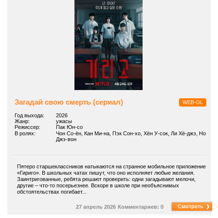
Загадай свою смерть (сериал)
WEB-DL
Год выхода:
2026
Жанр:
ужасы
Режиссер:
Пак Юн-со
В ролях:
Чон Со-ён, Кан Ми-на, Пэк Сон-хо, Хён У-сок, Ли Хё-джэ, Но
Джэ-вон
Пятеро старшеклассников натыкаются на странное мобильное приложение
«Гириго». В школьных чатах пишут, что оно исполняет любые желания.
Заинтригованные, ребята решают проверить: одни загадывают мелочи,
другие – что-то посерьезнее. Вскоре в школе при необъяснимых
обстоятельствах погибает...
Смотреть
27 апрель 2026
Комментариев: 0