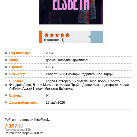
(голосов:
1
)
1
Год выхода:
2024
Жанр:
драма, комедия, криминал
ком.
Страна:
США
Режиссер:
Роберт Кинг, Розмари Родригез, Роб Харди
В ролях:
Карра Паттерсон, Уэнделл Пирс, Кэрри Престон,
Фредрик Лене, Дэнни Маккарти, Молли Прайс, Дэнни Мастроджорджо, Келли
АуКойн, Аджай Найду, Микаэла Даймонд
Время:
(-)
Дата добавления:
18 май 2026
Рейтинг по версии KinoPoisk:
7.107
/10
Проголосовало:
810
Рейтинг по версии IMDb: