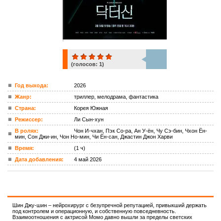
(голосов:
1
)
1
Год выхода:
2026
Жанр:
триллер, мелодрама, фантастика
ком.
Страна:
Корея Южная
Режиссер:
Ли Сын-хун
В ролях:
Чон И-чхан, Пэк Со-ра, Ан У-ён, Чу Сэ-бин, Чхон Ён-
мин, Сон Джи-ин, Чон Но-мин, Чи Ён-сан, Джастин Джон Харви
Время:
(1 ч)
Дата добавления:
4 май 2026
Шин Джу-шин – нейрохирург с безупречной репутацией, привыкший держать
под контролем и операционную, и собственную повседневность.
Взаимоотношения с актрисой Момо давно вышли за пределы светских