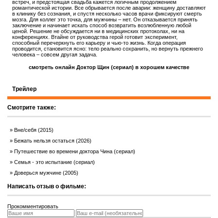
встреч, и предстоящая свадьба кажется логичным продолжением
романтической истории. Все обрывается после аварии: женщину доставляют
в клинику без сознания, и спустя несколько часов врачи фиксируют смерть
мозга. Для коллег это точка, для мужчины – нет. Он отказывается принять
заключение и начинает искать способ возвратить возлюбленную любой
ценой. Решение не обсуждается ни в медицинских протоколах, ни на
конференциях. Втайне от руководства герой готовит эксперимент,
способный перечеркнуть его карьеру и чью-то жизнь. Когда операция
проводится, становится ясно: тело реально сохранить, но вернуть прежнего
человека – совсем другая задача.
смотреть онлайн Доктор Щин (сериал) в хорошем качестве
Трейлер
Смотрите также:
Вне/себя (2015)
Бежать нельзя остаться (2026)
Путешествие во времени доктора Чина (сериал)
Семья - это испытание (сериал)
Доверься мужчине (2005)
Написать отзыв о фильме:
Прокомментировать