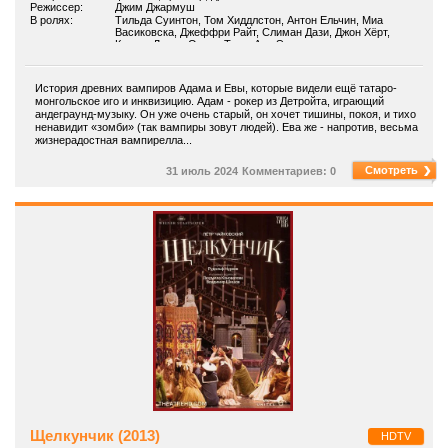
Режиссер:
Джим Джармуш
В ролях:
Тильда Суинтон, Том Хиддлстон, Антон Ельчин, Миа
Васиковска, Джеффри Райт, Слиман Дази, Джон Хёрт,
Картер Логан, Орели Тепо, Али Эмин
История древних вампиров Адама и Евы, которые видели ещё татаро-
монгольское иго и инквизицию. Адам - рокер из Детройта, играющий
андеграунд-музыку. Он уже очень старый, он хочет тишины, покоя, и тихо
ненавидит «зомби» (так вампиры зовут людей). Ева же - напротив, весьма
жизнерадостная вампирелла...
Смотреть
31 июль 2024
Комментариев: 0
Щелкунчик (2013)
HDTV