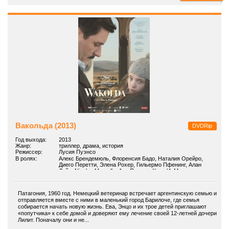
Вакольда (2013)
DVDRip
Год выхода:
2013
Жанр:
триллер, драма, история
Режиссер:
Лусия Пуэнсо
В ролях:
Алекс Брендемюль, Флоренсия Бадо, Наталия Орейро,
Диего Перетти, Элена Рохер, Гильермо Пфенинг, Алан
Дайц, Nicolas Marsella, Ана Паульс, Хуан И. Мартинес
Патагония, 1960 год. Немецкий ветеринар встречает аргентинскую семью и
отправляется вместе с ними в маленький город Барилоче, где семья
собирается начать новую жизнь. Ева, Энцо и их трое детей приглашают
«попутчика» к себе домой и доверяют ему лечение своей 12-летней дочери
Лилит. Поначалу они и не...