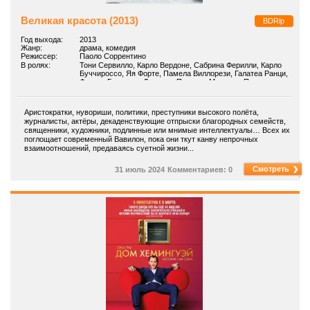
Великая красота (2013)
BDRip
Год выхода:
2013
Жанр:
драма, комедия
Режиссер:
Паоло Соррентино
В ролях:
Тони Сервилло, Карло Вердоне, Сабрина Ферилли, Карло
Буччироссо, Яя Форте, Памела Виллорези, Галатеа Ранци,
Франко Грациози, Джорджо Пазотти, Массимо Пополицио
Аристократки, нувориши, политики, преступники высокого полёта,
журналисты, актёры, декаденствующие отпрыски благородных семейств,
священники, художники, подлинные или мнимые интеллектуалы… Всех их
поглощает современный Вавилон, пока они ткут канву непрочных
взаимоотношений, предаваясь суетной жизни...
Смотреть
31 июль 2024
Комментариев: 0