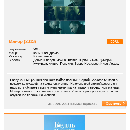
Майор (2013)
BDRip
Год выхода:
2013
Жанр:
криминал, драма
Режиссер:
Юрий Быков
В ролях:
Денис Шведов, Ирина Низина, Юрий Быков, Дмитрий
Куличков, Кирилл Полухин, Борис Невзоров, Илья Исаев,
Владислав Толдыков, Евгений Кочетков, Павел Басов
Разбуженный ранним звонком майор полиции Сергей Соболев мчится в
роддом к лежащей на сохранении жене. На скользкой зимней дороге он
насмерть сбивает семилетнего мальчика на глазах у несчастной матери.
Майор понимает, что виноват, но велик соблазн оправдаться, используя
служебное положение и связи....
Смотреть
31 июль 2024
Комментариев: 0