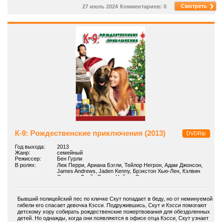
Смотреть
27 июль 2024
Комментариев: 0
К-9: Рождественские приключения (2013)
DVDRip
Год выхода:
2013
Жанр:
семейный
Режиссер:
Бен Гурли
В ролях:
Люк Перри, Ариана Бэгли, Тейлор Негрон, Адам Джонсон,
James Andrews, Jaden Kenny, Брэкстон Хью-Лен, Кэлвин
Стингер, Джэйк Суазо, Нэйтан Сирс
Бывший полицейский пес по кличке Скут попадает в беду, но от неминуемой
гибели его спасает девочка Кэсси. Подружившись, Скут и Кэсси помогают
детскому хору собирать рождественские пожертвования для обездоленных
детей. Но однажды, когда они появляются в офисе отца Кэсси, Скут узнает