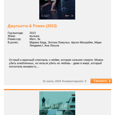
Джульетта & Ромео (2013)
Год выхода:
2013
Жанр:
музыка
Режиссер:
Матс Эк
В ролях:
Марико Кида, Энтони Ломульо, Арсен Мехрабян, Мари
Линдквист, Ана Лагуна
Острый и мрачный спектакль о любви, которая сильнее смерти. Можно
убить влюбленных, но нельзя убить их любовь - даже в мире, который
поглотила ненависть....
Смотреть
31 июль 2024
Комментариев: 0