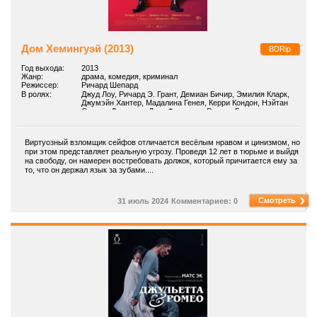
Дом Хемингуэй (2013)
BDRip
Год выхода:
2013
Жанр:
драма, комедия, криминал
Режиссер:
Ричард Шепард
В ролях:
Джуд Лоу, Ричард Э. Грант, Демиан Бичир, Эмилия Кларк,
Джумэйн Хантер, Мадалина Генея, Керри Кондон, Нэйтан
Стюарт-Джарретт, Лука Франзони, Ричард Грэм
Виртуозный взломщик сейфов отличается весёлым нравом и цинизмом, но
при этом представляет реальную угрозу. Проведя 12 лет в тюрьме и выйдя
на свободу, он намерен востребовать должок, который причитается ему за
то, что он держал язык за зубами....
Смотреть
31 июль 2024
Комментариев: 0