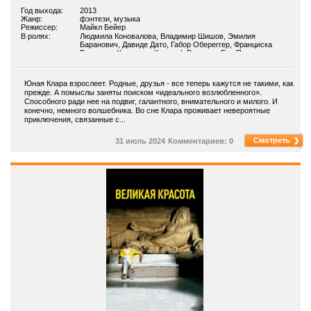
Год выхода:
2013
Жанр:
фэнтези, музыка
Режиссер:
Майкл Бейер
В ролях:
Людмила Коновалова, Владимир Шишов, Эмилия
Баранович, Давиде Дато, Габор Обереггер, Франциска
Валльнер-Холлинек, Кристоф Венцель, Ева Полацек,
Аттила Бако, Мартин Винтер
Юная Клара взрослеет. Родные, друзья - все теперь кажутся не такими, как
прежде. А помыслы заняты поиском «идеального возлюбленного».
Способного ради нее на подвиг, галантного, внимательного и милого. И
конечно, немного волшебника. Во сне Клара проживает невероятные
приключения, связанные с...
Смотреть
31 июль 2024
Комментариев: 0