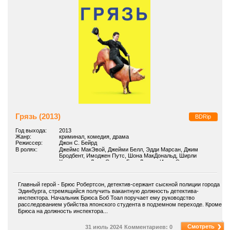
Грязь (2013)
BDRip
Год выхода:
2013
Жанр:
криминал, комедия, драма
Режиссер:
Джон С. Бейрд
В ролях:
Джеймс МакЭвой, Джейми Белл, Эдди Марсан, Джим
Бродбент, Имоджен Путс, Шона МакДональд, Ширли
Хендерсон, Джон Сешнс, Гари Льюис, Иман Эллиотт
Главный герой - Брюс Робертсон, детектив-сержант сыскной полиции города
Эдинбурга, стремящийся получить вакантную должность детектива-
инспектора. Начальник Брюса Боб Тоал поручает ему руководство
расследованием убийства японского студента в подземном переходе. Кроме
Брюса на должность инспектора...
Смотреть
31 июль 2024
Комментариев: 0