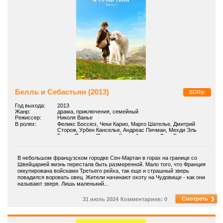
Белль и Себастьян (2013)
BDRip
Год выхода:
2013
Жанр:
драма, приключения, семейный
Режиссер:
Николя Ванье
В ролях:
Феликс Боссюэ, Чеки Карио, Марго Шателье, Дмитрий
Сторож, Урбен Канселье, Андреас Пичман, Мехди Эль
Глауи, Палома Пальма, Карин Адровер, Лоик Варро
В небольшом французском городке Сен-Мартан в горах на границе со
Швейцарией жизнь перестала быть размеренной. Мало того, что Франция
оккупирована войсками Третьего рейха, так еще и страшный зверь
повадился воровать овец. Жители начинают охоту на Чудовище - как они
называют зверя. Лишь маленький...
Смотреть
31 июль 2024
Комментариев: 0