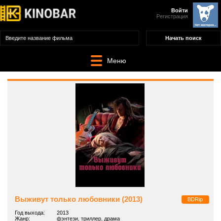
Войти
Регистрация
Меню
Выживут только любовники (2013)
BDRip
Год выхода:
2013
Жанр:
фэнтези, триллер, драма