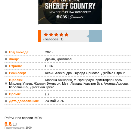
(голосов:
1
)
1
Год выхода:
2025
Жанр:
драма, криминал
ком.
Страна:
США
Режиссер:
Кевин Алехандро, Эдвард Орнелас, Джеймс Стронг
В ролях:
Морена Баккарин, У. Эрл Браун, Кристофер Горам,
Мишель Уивер, Жаклин Эмерсон, Мэтт Лауриа, Кристин Бут, Аманда Аркюри,
Кэролайн Ри, Джессика Греко
Время:
(-)
Дата добавления:
24 май 2026
Рейтинг по версии IMDb:
6.6
/10
Проголосовало:
2900