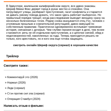
В Эджуотере, маленьком калифорнийском округе, все давно знакомы.
Шериф Микки Фокс держит город в руках жестко и спокойно. Она
патрулирует улицы, разбирает преступления, гасит конфликты и старается
не давать никому повода думать, что закон здесь работает выборочно. Но
привычный порядок трещит, когда расследование выводит женщину сразу на
несколько болезненных точек. Рядом снова оказывается отец Уэс, человек с
уголовным прошлым и сомнительной репутацией, давно живущий по
собственным правилам. Практически одновременно всплывает тревожная
история, связанная с дочерью. Чем глубже героиня входит в дело, тем яснее
становится: речь не об отдельном преступлении, а о цепочке связей, обид и
недоговоренностей, накопленных за годы. Теперь приходится решать не
только, кого арестовать, но и кого она еще готова защищать.
смотреть онлайн Шериф округа (сериал) в хорошем качестве
Трейлер
Смотрите также:
Комментируй это (2026)
Нормал (2026)
Леди (сериал)
Стэн против сил зла (сериал)
Операция Стамбул (2024)
Написать отзыв о фильме: