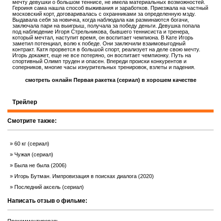
мечту девушки о большом теннисе, не имела материальных возможностей.
Героиня сама нашла способ выживания и заработков. Приезжала на частный
московский корт, договаривалась с охранниками за определенную мзду.
Выдавала себя за новичка, когда наблюдала как разминаются богачи,
заключала пари на выигрыш, получала за победу деньги. Девушка попала
под наблюдение Игоря Стрельникова, бывшего теннисиста и тренера,
который мечтал, наступит время, он воспитает чемпиона. В Кате Игорь
заметил потенциал, волю к победе. Они заключили взаимовыгодный
контракт. Катя прорвется в большой спорт, реализует на деле свою мечту.
Игорь докажет, еще не все потеряно, он воспитает чемпионку. Путь на
спортивный Олимп труден и опасен. Впереди происки конкурентов и
соперников, многие часы изнурительных тренировок, взлеты и падения.
смотреть онлайн Первая ракетка (сериал) в хорошем качестве
Трейлер
Смотрите также:
60 кг (сериал)
Чужая (сериал)
Была не была (2006)
Игорь Бутман. Импровизация в поисках диалога (2020)
Последний аксель (сериал)
Написать отзыв о фильме: