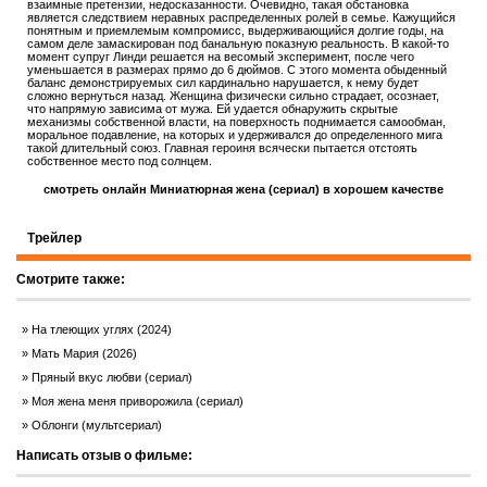
взаимные претензии, недосказанности. Очевидно, такая обстановка
является следствием неравных распределенных ролей в семье. Кажущийся
понятным и приемлемым компромисс, выдерживающийся долгие годы, на
самом деле замаскирован под банальную показную реальность. В какой-то
момент супруг Линди решается на весомый эксперимент, после чего
уменьшается в размерах прямо до 6 дюймов. С этого момента обыденный
баланс демонстрируемых сил кардинально нарушается, к нему будет
сложно вернуться назад. Женщина физически сильно страдает, осознает,
что напрямую зависима от мужа. Ей удается обнаружить скрытые
механизмы собственной власти, на поверхность поднимается самообман,
моральное подавление, на которых и удерживался до определенного мига
такой длительный союз. Главная героиня всячески пытается отстоять
собственное место под солнцем.
смотреть онлайн Миниатюрная жена (сериал) в хорошем качестве
Трейлер
Смотрите также:
На тлеющих углях (2024)
Мать Мария (2026)
Пряный вкус любви (сериал)
Моя жена меня приворожила (сериал)
Облонги (мультсериал)
Написать отзыв о фильме: