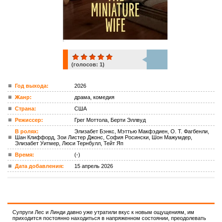
(голосов:
1
)
1
Год выхода:
2026
Жанр:
драма, комедия
ком.
Страна:
США
Режиссер:
Грег Моттола, Берти Эллвуд
В ролях:
Элизабет Бэнкс, Мэттью Макфэдиен, О. Т. Фагбенли,
Шан Клиффорд, Зои Листер Джонс, София Росински, Шон Мажумдер,
Элизабет Уитмер, Люси Тернбулл, Тейт Яп
Время:
(-)
Дата добавления:
15 апрель 2026
Супруги Лес и Линди давно уже утратили вкус к новым ощущениям, им
приходится постоянно находиться в напряженном состоянии, преодолевать