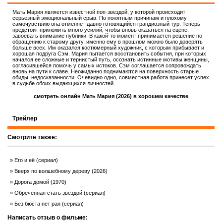
Мать Мария является известной поп-звездой, у которой происходит
серьезный эмоциональный срыв. По понятным причинам и плохому
самочувствию она отменяет давно готовящийся грандиозный тур. Теперь
предстоит приложить много усилий, чтобы вновь оказаться на сцене,
завоевать внимание публики. В какой-то момент принимается решение по
обращению к старому другу, именно ему в прошлом можно было доверять
больше всех. Им оказался костюмерный художник, с которым прибывает и
хорошая подруга Сэм. Мария пытается восстановить события, при которых
начался ее сложные и тернистый путь, осознать истинные мотивы женщины,
согласившейся помочь у самых истоков. Сэм соглашается сопровождать
вновь на пути к славе. Неожиданно поднимаются на поверхность старые
обиды, недосказанности. Очевидно одно, совместная работа принесет успех
в судьбе обоих выдающихся личностей.
смотреть онлайн Мать Мария (2026) в хорошем качестве
Трейлер
Смотрите также:
Его и её (сериал)
Вверх по волшебному дереву (2026)
Дорога домой (1970)
Обреченная стать звездой (сериал)
Без бюста нет рая (сериал)
Написать отзыв о фильме: