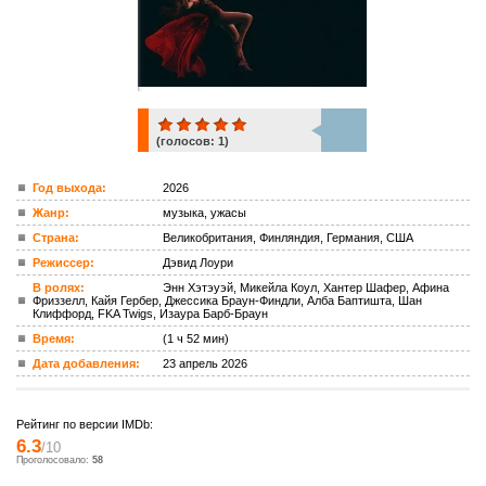
(голосов:
1
)
1
Год выхода:
2026
Жанр:
музыка, ужасы
ком.
Страна:
Великобритания, Финляндия, Германия, США
Режиссер:
Дэвид Лоури
В ролях:
Энн Хэтэуэй, Микейла Коул, Хантер Шафер, Афина
Фриззелл, Кайя Гербер, Джессика Браун-Финдли, Алба Баптишта, Шан
Клиффорд, FKA Twigs, Изаура Барб-Браун
Время:
(1 ч 52 мин)
Дата добавления:
23 апрель 2026
Рейтинг по версии IMDb:
6.3
/10
Проголосовало:
58