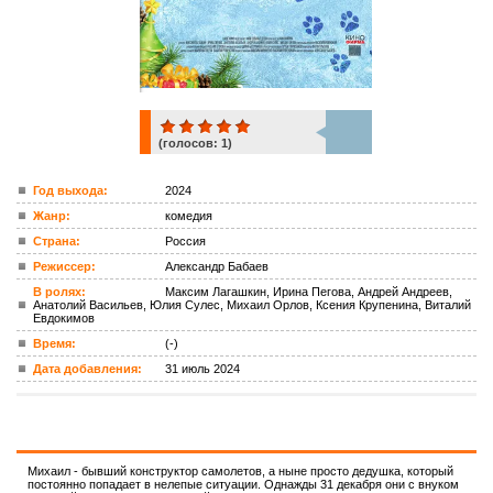
(голосов:
1
)
1
Год выхода:
2024
Жанр:
комедия
ком.
Страна:
Россия
Режиссер:
Александр Бабаев
В ролях:
Максим Лагашкин, Ирина Пегова, Андрей Андреев,
Анатолий Васильев, Юлия Сулес, Михаил Орлов, Ксения Крупенина, Виталий
Евдокимов
Время:
(-)
Дата добавления:
31 июль 2024
Михаил - бывший конструктор самолетов, а ныне просто дедушка, который
постоянно попадает в нелепые ситуации. Однажды 31 декабря они с внуком