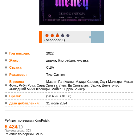
(голосов:
1
)
1
Год выхода:
2022
Жанр:
драма, биография, музыка
ком.
Страна:
США
Режиссер:
Тим Саттон
В ролях:
Машин Ган Келли, Мэдди Хассон, Скут Макнэри, Меган
Фокс, Руби Роуз, Сара Сильва, Луис Да Силва мл., Зариа, Деметриус
«Младший Мич» Фленори, Майкл Эндрю Бэйкер
Время:
(98 мин. / 01:38)
Дата добавления:
31 июль 2024
Рейтинг по версии KinoPoisk:
6.424
/10
Проголосовало:
353
Рейтинг по версии IMDb: