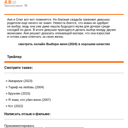
4.8
/10
Проголосовало:
75
Аня и Олег вот-вот поженятся. Но близкая свадьба тревожит девушку:
родители еще ничего не знают. Невеста боится, что мама не одобрит
ее выбор, ведь она уже даже нашла будущего мужа для дочери среди
соседей по даче. В итоге девушке приходится делать выбор между двумя
женихами. Аня решает доказать опекающей матери, что она взрослая
и готова сама отвечать за свою жизнь.
смотреть онлайн Выбери меня (2024) в хорошем качестве
Трейлер
Смотрите также:
Аквариум (2023)
Тариф на любовь (2004)
Бруклин (2015)
Я знаю, кто убил меня (2007)
Кэт (2022)
Написать отзыв о фильме:
Прокомментировать