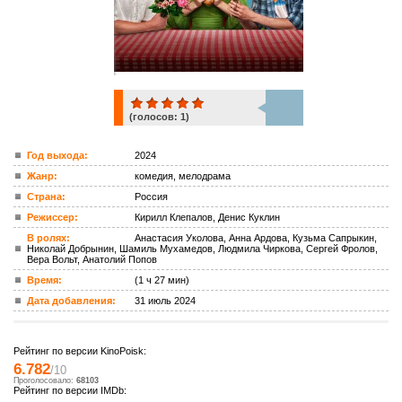
(голосов:
1
)
1
Год выхода:
2024
Жанр:
комедия, мелодрама
ком.
Страна:
Россия
Режиссер:
Кирилл Клепалов, Денис Куклин
В ролях:
Анастасия Уколова, Анна Ардова, Кузьма Сапрыкин,
Николай Добрынин, Шамиль Мухамедов, Людмила Чиркова, Сергей Фролов,
Вера Вольт, Анатолий Попов
Время:
(1 ч 27 мин)
Дата добавления:
31 июль 2024
Рейтинг по версии KinoPoisk:
6.782
/10
Проголосовало:
68103
Рейтинг по версии IMDb: