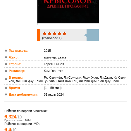
(голосов:
1
)
1
Год выхода:
2015
Жанр:
триллер, ужасы
ком.
Страна:
Корея Южная
Режиссер:
Ким Гван-тхэ
В ролях:
Рю Сын-нён, Ли Сон-мин, Чхон У-хи, Ли Джун, Ку Сын-
хён, Ли Сын-джун, Чон Гук-хван, Ким Джон-ён, Ли Мин-джи, Чон Джун-вон
Время:
(1 ч 59 мин)
Дата добавления:
31 июль 2024
Рейтинг по версии KinoPoisk:
6.324
/10
Проголосовало:
1014
Рейтинг по версии IMDb:
6.4
/10