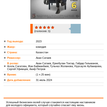
(голосов:
1
)
1
Год выхода:
2023
Жанр:
комедия
ком.
Страна:
Казахстан
Режиссер:
Акан Сатаев
В ролях:
Акан Сатаев, Еркебулан Токтар, Гайдар Гильманов,
Асель Сагатова, Жан Байжанбаев, Гульназ Жоланова, Нурсауле Аубакирова,
Сергей Уфимцев, Акиф Петров
Время:
(1 ч 25 мин)
Дата добавления:
31 июль 2024
Успешный бизнесмен волей случая становится настоящим наставником
для молодого официанта, который случайно спасает ему жизнь.