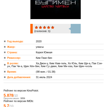
(голосов:
1
)
1
Год выхода:
2020
Жанр:
ужасы
ком.
Страна:
Корея Южная
Режиссер:
Ким Гван-бин
В ролях:
Ха Джон-у, Ким Нам-гиль, Хо Юль, Ким Щи-а, Пак Сон-
ун, Пак Чи-а, Щин Хён-бин, Ким Су-джин, Ким Ми-хва, Кан Щин-чхоль
Время:
(98 мин. / 01:38)
Дата добавления:
31 июль 2024
Рейтинг по версии KinoPoisk:
5.878
/10
Проголосовало:
3856
Рейтинг по версии IMDb:
5.7
/10