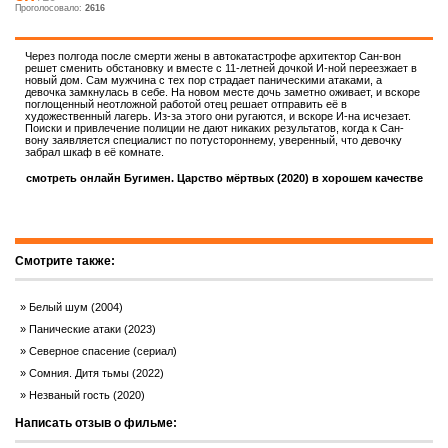
Проголосовало:
2616
Через полгода после смерти жены в автокатастрофе архитектор Сан-вон
решет сменить обстановку и вместе с 11-летней дочкой И-ной переезжает в
новый дом. Сам мужчина с тех пор страдает паническими атаками, а
девочка замкнулась в себе. На новом месте дочь заметно оживает, и вскоре
поглощенный неотложной работой отец решает отправить её в
художественный лагерь. Из-за этого они ругаются, и вскоре И-на исчезает.
Поиски и привлечение полиции не дают никаких результатов, когда к Сан-
вону заявляется специалист по потустороннему, уверенный, что девочку
забрал шкаф в её комнате.
смотреть онлайн Бугимен. Царство мёртвых (2020) в хорошем качестве
Смотрите также:
Белый шум (2004)
Панические атаки (2023)
Северное спасение (сериал)
Сомния. Дитя тьмы (2022)
Незваный гость (2020)
Написать отзыв о фильме: