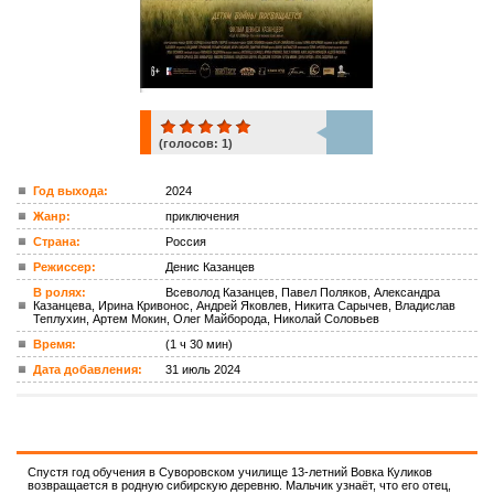
(голосов:
1
)
1
Год выхода:
2024
Жанр:
приключения
ком.
Страна:
Россия
Режиссер:
Денис Казанцев
В ролях:
Всеволод Казанцев, Павел Поляков, Александра
Казанцева, Ирина Кривонос, Андрей Яковлев, Никита Сарычев, Владислав
Теплухин, Артем Мокин, Олег Майборода, Николай Соловьев
Время:
(1 ч 30 мин)
Дата добавления:
31 июль 2024
Спустя год обучения в Суворовском училище 13-летний Вовка Куликов
возвращается в родную сибирскую деревню. Мальчик узнаёт, что его отец,