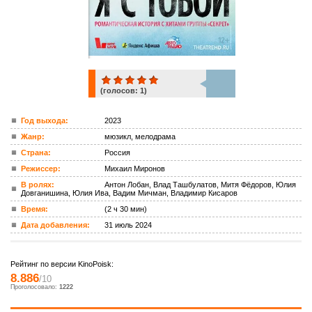
(голосов:
1
)
1
Год выхода:
2023
Жанр:
мюзикл, мелодрама
ком.
Страна:
Россия
Режиссер:
Михаил Миронов
В ролях:
Антон Лобан, Влад Ташбулатов, Митя Фёдоров, Юлия
Довганишина, Юлия Ива, Вадим Мичман, Владимир Кисаров
Время:
(2 ч 30 мин)
Дата добавления:
31 июль 2024
Рейтинг по версии KinoPoisk:
8.886
/10
Проголосовало:
1222