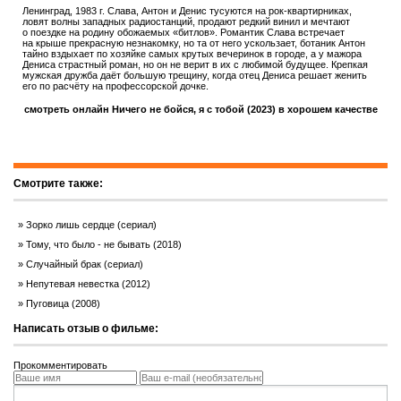
Ленинград, 1983 г. Слава, Антон и Денис тусуются на рок-квартирниках,
ловят волны западных радиостанций, продают редкий винил и мечтают
о поездке на родину обожаемых «битлов». Романтик Слава встречает
на крыше прекрасную незнакомку, но та от него ускользает, ботаник Антон
тайно вздыхает по хозяйке самых крутых вечеринок в городе, а у мажора
Дениса страстный роман, но он не верит в их с любимой будущее. Крепкая
мужская дружба даёт большую трещину, когда отец Дениса решает женить
его по расчёту на профессорской дочке.
смотреть онлайн Ничего не бойся, я с тобой (2023) в хорошем качестве
Смотрите также:
Зорко лишь сердце (сериал)
Тому, что было - не бывать (2018)
Случайный брак (сериал)
Непутевая невестка (2012)
Пуговица (2008)
Написать отзыв о фильме:
Прокомментировать