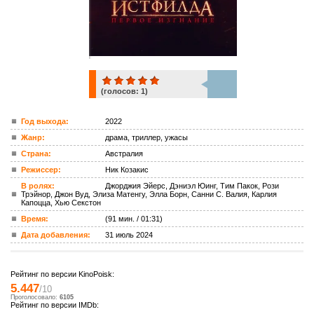
(голосов:
1
)
1
Год выхода:
2022
Жанр:
драма, триллер, ужасы
ком.
Страна:
Австралия
Режиссер:
Ник Козакис
В ролях:
Джорджия Эйерс, Дэниэл Юинг, Тим Пакок, Рози
Трэйнор, Джон Вуд, Элиза Матенгу, Элла Борн, Санни С. Валия, Карлия
Капоцца, Хью Секстон
Время:
(91 мин. / 01:31)
Дата добавления:
31 июль 2024
Рейтинг по версии KinoPoisk:
5.447
/10
Проголосовало:
6105
Рейтинг по версии IMDb: