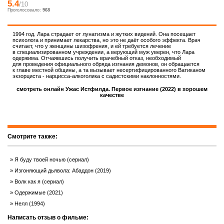
5.4
/10
Проголосовало:
968
1994 год. Лара страдает от лунатизма и жутких видений. Она посещает
психолога и принимает лекарства, но это не даёт особого эффекта. Врач
считает, что у женщины шизофрения, и ей требуется лечение
в специализированном учреждении, а верующий муж уверен, что Лара
одержима. Отчаявшись получить врачебный отказ, необходимый
для проведения официального обряда изгнания демонов, он обращается
к главе местной общины, а та вызывает несертифицированного Ватиканом
экзорциста - нарцисса-алкоголика с садистскими наклонностями.
смотреть онлайн Ужас Истфилда. Первое изгнание (2022) в хорошем
качестве
Смотрите также:
Я буду твоей ночью (сериал)
Изгоняющий дьявола: Абаддон (2019)
Волк как я (сериал)
Одержимые (2021)
Нелл (1994)
Написать отзыв о фильме: