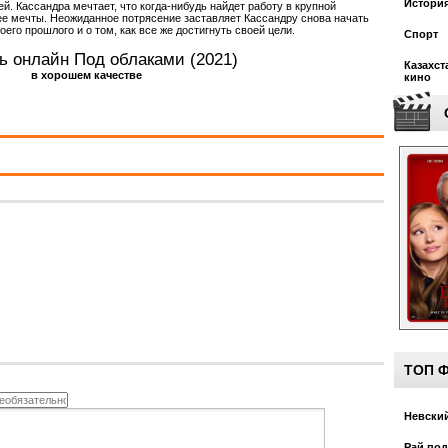
Истори
й. Кассандра мечтает, что когда-нибудь найдет работу в крупной
 ее мечты. Неожиданное потрясение заставляет Кассандру снова начать
его прошлого и о том, как все же достигнуть своей цели.
Спорт
ь онлайн Под облаками (2021)
Казахст
в хорошем качестве
кино
)
ТОП 
Невский
Рай под