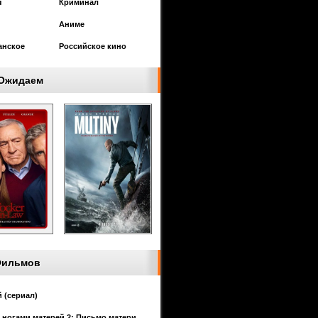
я
Криминал
Аниме
анское
Российское кино
Ожидаем
Фильмов
 (сериал)
 ногами матерей 2: Письмо матери