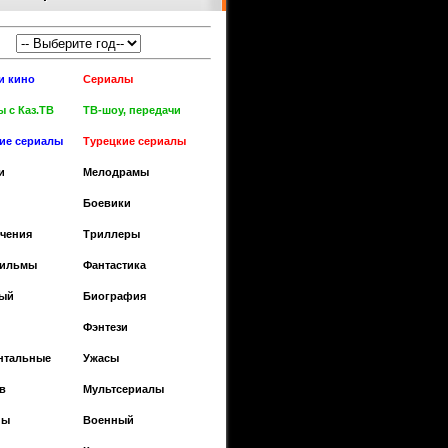
и кино
Сериалы
 с Каз.ТВ
ТВ-шоу, передачи
кие сериалы
Турецкие сериалы
и
Мелодрамы
Боевики
чения
Триллеры
фильмы
Фантастика
ый
Биография
Фэнтези
нтальные
Ужасы
в
Мультсериалы
ны
Военный