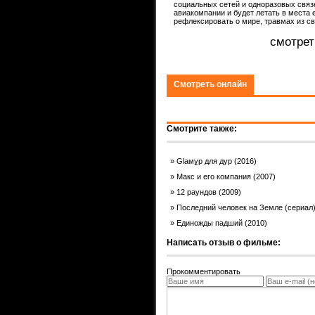
социальных сетей и одноразовых связе
авиакомпании и будет летать в места
ком.
рефлексировать о мире, травмах из сво
смотрет
Смотреть онлайн
Смотрите также:
Glaмұр для дур (2016)
Макс и его компания (2007)
12 раундов (2009)
Последний человек на Земле (сериал
Единожды падший (2010)
Написать отзыв о фильме:
Прокомментировать