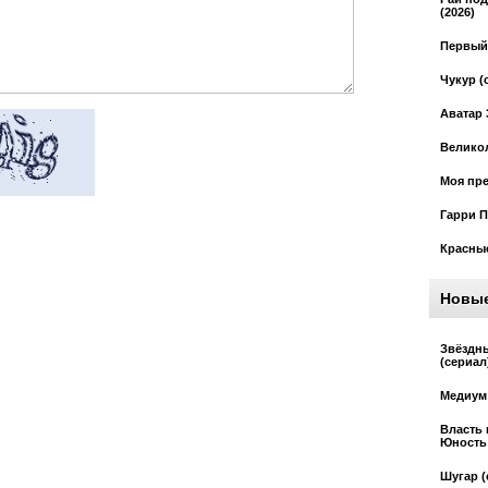
(2026)
Первый 
Чукур (
Аватар 
Великол
Моя пре
Гарри П
Красные
Новы
Звёздн
(сериал
Медиум 
Власть 
Юность 
Шугар (