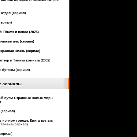
отдел (сериал)
сериал)
3: Пламя и пепел (2025)
епный век (сериал)
красная жизнь (сериал)
оттер и Тайная комната (2002)
 бутоны (сериал)
е сериалы
ый путь: Странные новые миры
)
(сериал)
в ночном городе. Книга третья:
Кэнена (сериал)
сериал)