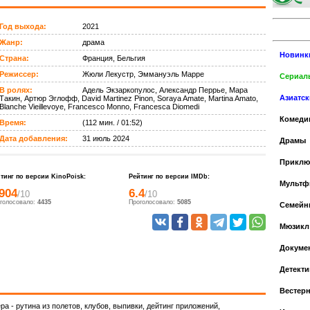
Год выхода:
2021
Жанр:
драма
Новинк
Страна:
Франция, Бельгия
Режиссер:
Жюли Лекустр, Эммануэль Марре
Сериалы
В ролях:
Адель Экзаркопулос, Александр Перрье, Мара
Азиатс
Такин, Артюр Эглофф, David Martinez Pinon, Soraya Amate, Martina Amato,
Blanche Vieillevoye, Francesco Monno, Francesca Diomedi
Комеди
Время:
(112 мин. / 01:52)
Дата добавления:
31 июль 2024
Драмы
Приклю
тинг по версии KinoPoisk:
Рейтинг по версии IMDb:
Мульт
.904
6.4
/10
/10
голосовало:
4435
Проголосовало:
5085
Cемейн
Мюзикл
Докуме
Детекти
Вестер
а - рутина из полетов, клубов, выпивки, дейтинг приложений,