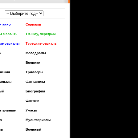
и кино
Сериалы
 с Каз.ТВ
ТВ-шоу, передачи
кие сериалы
Турецкие сериалы
и
Мелодрамы
Боевики
чения
Триллеры
фильмы
Фантастика
ый
Биография
Фэнтези
нтальные
Ужасы
в
Мультсериалы
ны
Военный