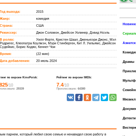
Год выхода:
2015
Жанр:
комедия
Новинк
Страна:
США
Режиссер:
Джон Соломон, Джейсон Уолинер, Дэвид Ноэль
Сериалы
В ролях:
Уилл Форте, Кристен Шаал, Дженьюэри Джонс, Мэл
Азиатс
Родригес, Клеопатра Коулмэн, Мэри Стинберген, Кит Л. Уильямс, Джейсон
Судейкис, Борис Коджо, Кеннет Чои
Комеди
Время:
(22 мин)
Дата добавления:
20 июль 2024
Драмы
Приклю
тинг по версии KinoPoisk:
Рейтинг по версии IMDb:
Мульт
.825
7.4
/10
/10
голосовало:
29339
Проголосовало:
64380
Cемейн
Мюзикл
Докуме
Детекти
Вестер
ным парнем, который любил свою семью и ненавидел свою работу в