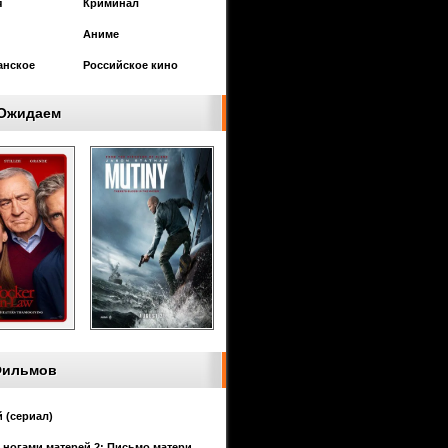
я
Криминал
Аниме
анское
Российское кино
Ожидаем
Фильмов
 (сериал)
 ногами матерей 2: Письмо матери