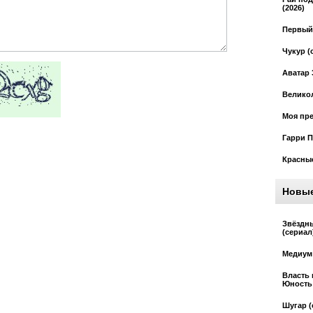
(2026)
Первый 
Чукур (
Аватар 
Великол
Моя пре
Гарри П
Красные
Новы
Звёздн
(сериал
Медиум 
Власть 
Юность 
Шугар (