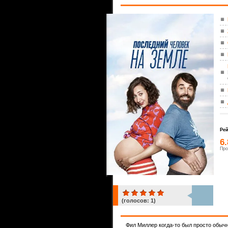
Рей
6
Про
(голосов:
1
)
1
Фил Миллер когда-то был просто обыч