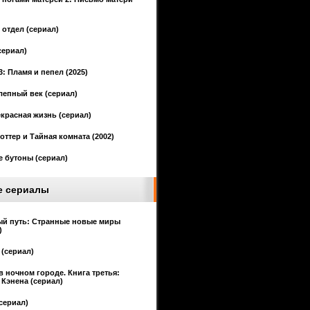
отдел (сериал)
сериал)
3: Пламя и пепел (2025)
епный век (сериал)
красная жизнь (сериал)
оттер и Тайная комната (2002)
 бутоны (сериал)
е сериалы
ый путь: Странные новые миры
)
(сериал)
в ночном городе. Книга третья:
Кэнена (сериал)
сериал)