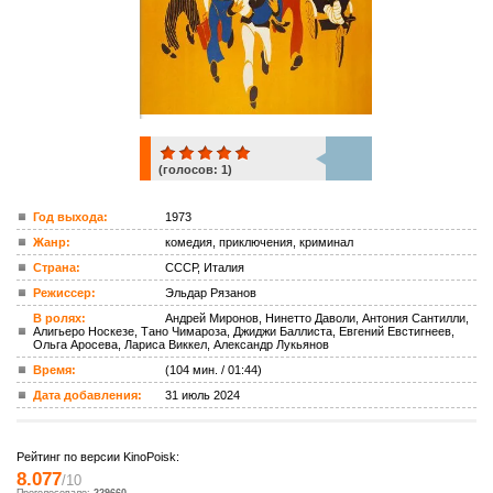
(голосов:
1
)
1
Год выхода:
1973
Жанр:
комедия, приключения, криминал
ком.
Страна:
СССР, Италия
Режиссер:
Эльдар Рязанов
В ролях:
Андрей Миронов, Нинетто Даволи, Антония Сантилли,
Алигьеро Носкезе, Тано Чимароза, Джиджи Баллиста, Евгений Евстигнеев,
Ольга Аросева, Лариса Виккел, Александр Лукьянов
Время:
(104 мин. / 01:44)
Дата добавления:
31 июль 2024
Рейтинг по версии KinoPoisk:
8.077
/10