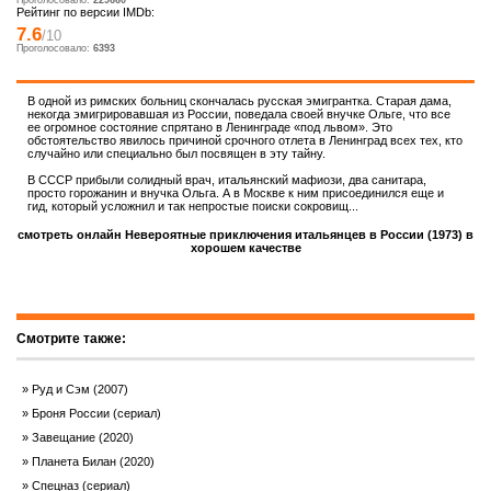
Проголосовало:
229660
Рейтинг по версии IMDb:
7.6
/10
Проголосовало:
6393
В одной из римских больниц скончалась русская эмигрантка. Старая дама,
некогда эмигрировавшая из России, поведала своей внучке Ольге, что все
ее огромное состояние спрятано в Ленинграде «под львом». Это
обстоятельство явилось причиной срочного отлета в Ленинград всех тех, кто
случайно или специально был посвящен в эту тайну.
В СССР прибыли солидный врач, итальянский мафиози, два санитара,
просто горожанин и внучка Ольга. А в Москве к ним присоединился еще и
гид, который усложнил и так непростые поиски сокровищ...
смотреть онлайн Невероятные приключения итальянцев в России (1973) в
хорошем качестве
Смотрите также:
Руд и Сэм (2007)
Броня России (сериал)
Завещание (2020)
Планета Билан (2020)
Спецназ (сериал)