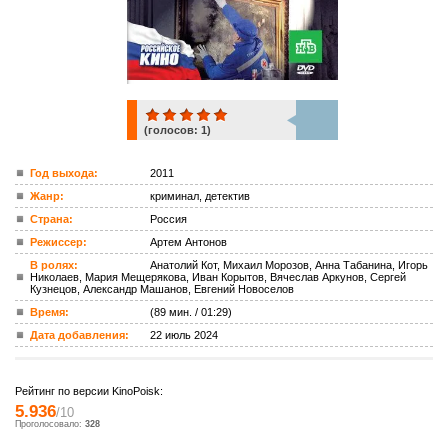
(голосов:
1
)
1
Год выхода:
2011
Жанр:
криминал, детектив
ком.
Страна:
Россия
Режиссер:
Артем Антонов
В ролях:
Анатолий Кот, Михаил Морозов, Анна Табанина, Игорь
Николаев, Мария Мещерякова, Иван Корытов, Вячеслав Аркунов, Сергей
Кузнецов, Александр Машанов, Евгений Новоселов
Время:
(89 мин. / 01:29)
Дата добавления:
22 июль 2024
Рейтинг по версии KinoPoisk:
5.936
/10
Проголосовало:
328