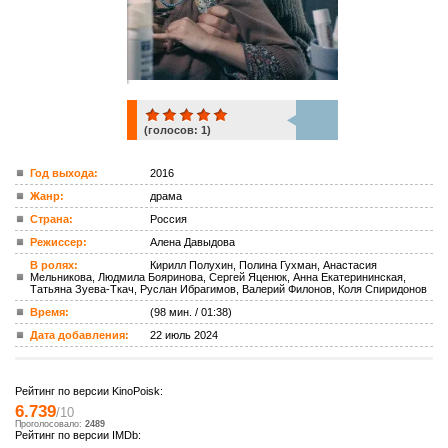
(голосов:
1
)
1
Год выхода:
2016
Жанр:
драма
ком.
Страна:
Россия
Режиссер:
Алена Давыдова
В ролях:
Кирилл Полухин, Полина Гухман, Анастасия
Мельникова, Людмила Бояринова, Сергей Яценюк, Анна Екатерининская,
Татьяна Зуева-Ткач, Руслан Ибрагимов, Валерий Филонов, Коля Спиридонов
Время:
(98 мин. / 01:38)
Дата добавления:
22 июль 2024
Рейтинг по версии KinoPoisk:
6.739
/10
Проголосовало:
2489
Рейтинг по версии IMDb: