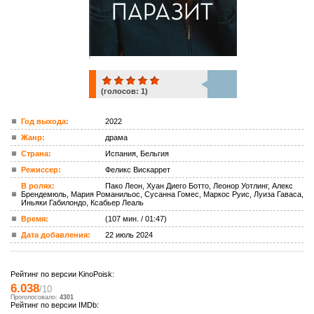
(голосов:
1
)
1
Год выхода:
2022
Жанр:
драма
ком.
Страна:
Испания, Бельгия
Режиссер:
Феликс Вискаррет
В ролях:
Пако Леон, Хуан Диего Ботто, Леонор Уотлинг, Алекс
Брендемюль, Мария Романильос, Сусанна Гомес, Маркос Руис, Луиза Гаваса,
Иньяки Габилондо, Ксабьер Леаль
Время:
(107 мин. / 01:47)
Дата добавления:
22 июль 2024
Рейтинг по версии KinoPoisk:
6.038
/10
Проголосовало:
4301
Рейтинг по версии IMDb: