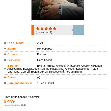
(голосов:
1
)
1
Год выхода:
2021
Жанр:
мелодрама
ком.
Страна:
Россия
Режиссер:
Петр Степин
В ролях:
Елена Лотова, Алексей Анищенко, Сергей Комаров,
Александра Белоглазова, Карина Мишулина, Алексей Кондрахов, Таша
Цветкова, Сергей Ершов, Артём Покровский, Роман Ёлкин
Время:
(-)
Дата добавления:
19 июль 2024
Рейтинг по версии KinoPoisk:
6.989
/10
Проголосовало:
3547