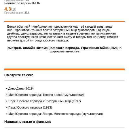
Проголосовало:
798
Рейтинг по версии IMDb:
4.3
/10
Проголосовало:
222
Венди обычный тинейджер, но приключения ждут её каждый день, ведь
она - хранитель тайных врат в затерянный мир динозавров. Однажды
детёныш динозавра решает остаться в нашем времени, но таинственная
группа преступников начинает за ним охоту и теперь только Венди сможет
вернуть домой питомца юрского периода.
смотреть онлайн Питомец Юрского периода. Утраченная тайна (2023) в
хорошем качестве
Смотрите также:
Дино Дана (2019)
Мир Юрского периода: Теория хаоса (мультсериал)
Парк Юрского периода 2: Затерянный мир (1997)
Парк Юрского периода (1993)
Мир Юрского периода: Лагерь Мелового периода (мультсериал)
Написать отзыв о фильме: