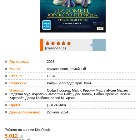
(голосов:
1
)
1
Год выхода:
2023
Жанр:
приключения, семейный
ком.
Страна:
США
Режиссер:
Райан Беллгардт, Крис Хойт
В ролях:
Софи Проктор, Майлс Каррин-Мур, ЛаРонн Марзетт,
Раджзаи Мур, Кэролайн Жозефин Райт, Дрю Поллок, Райан Френсис, Келси
Картрайт, Дэвид Грейсон, Калеб М. Фрэнк
Время:
(1 ч 24 мин)
Дата добавления:
22 июль 2024
Рейтинг по версии KinoPoisk:
5.012
/10