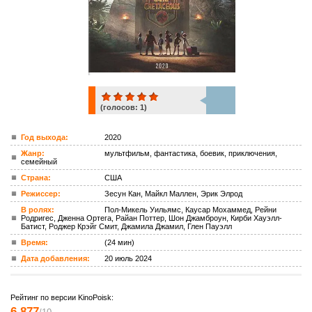
(голосов:
1
)
1
Год выхода:
2020
Жанр:
мультфильм, фантастика, боевик, приключения,
ком.
семейный
Страна:
США
Режиссер:
Зесун Кан, Майкл Маллен, Эрик Элрод
В ролях:
Пол-Микель Уильямс, Каусар Мохаммед, Рейни
Родригес, Дженна Ортега, Райан Поттер, Шон Джамброун, Кирби Хауэлл-
Батист, Роджер Крэйг Смит, Джамила Джамил, Глен Пауэлл
Время:
(24 мин)
Дата добавления:
20 июль 2024
Рейтинг по версии KinoPoisk:
6.877