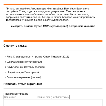
Пять котят, львёнок Али, пантера Ния, тигрёнок Бао, барс Вася и его
сестрёнка Соня, ходят в школу для супергероев. Там они учатся
использовать свои особенные способности, а также быть смелыми,
добрыми и работать сообща. А хитрый фенек Арнольд хочет переманить
талантливых учеников в свою школу суперзлодеев.
смотреть онлайн Супер МЯУ (мультсериал) в хорошем качестве
Смотрите также:
Лига Справедливости против Юных Титанов (2016)
Школа клонов (мультсериал)
Клуб зелёных матерей (сериал)
Непутёвая учёба (сериал)
Большая перемена (сериал)
Написать отзыв о фильме:
Прокомментировать