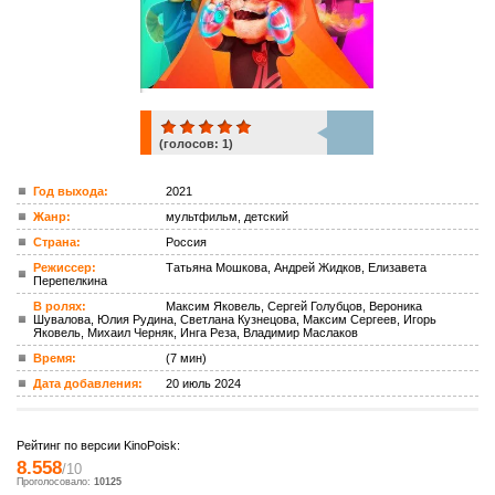
(голосов:
1
)
1
Год выхода:
2021
Жанр:
мультфильм, детский
ком.
Страна:
Россия
Режиссер:
Татьяна Мошкова, Андрей Жидков, Елизавета
Перепелкина
В ролях:
Максим Яковель, Сергей Голубцов, Вероника
Шувалова, Юлия Рудина, Светлана Кузнецова, Максим Сергеев, Игорь
Яковель, Михаил Черняк, Инга Реза, Владимир Маслаков
Время:
(7 мин)
Дата добавления:
20 июль 2024
Рейтинг по версии KinoPoisk:
8.558
/10
Проголосовало:
10125