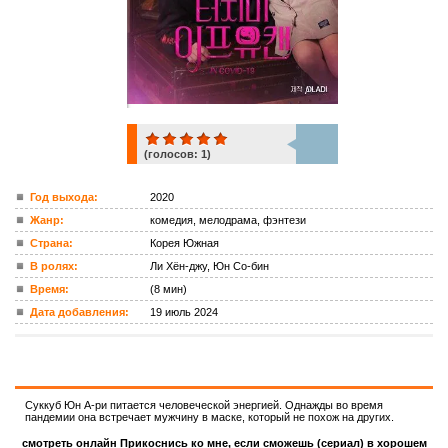
(голосов:
1
)
1
Год выхода:
2020
Жанр:
комедия, мелодрама, фэнтези
ком.
Страна:
Корея Южная
В ролях:
Ли Хён-джу, Юн Со-бин
Время:
(8 мин)
Дата добавления:
19 июль 2024
Суккуб Юн А-ри питается человеческой энергией. Однажды во время
пандемии она встречает мужчину в маске, который не похож на других.
смотреть онлайн Прикоснись ко мне, если сможешь (сериал) в хорошем