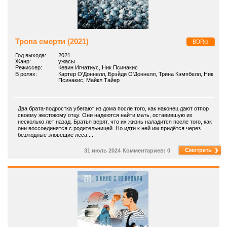
Тропа смерти (2021)
BDRip
Год выхода:
2021
Жанр:
ужасы
Режиссер:
Кевин Игнатиус, Ник Псинакис
В ролях:
Картер О'Доннелл, Брэйди О'Доннелл, Трина Кэмпбелл, Ник
Псинакис, Майкл Тайер
Два брата-подростка убегают из дома после того, как наконец дают отпор
своему жестокому отцу. Они надеются найти мать, оставившую их
несколько лет назад. Братья верят, что их жизнь наладится после того, как
они воссоединятся с родительницей. Но идти к ней им придётся через
безлюдные зловещие леса....
Смотреть
31 июль 2024
Комментариев: 0