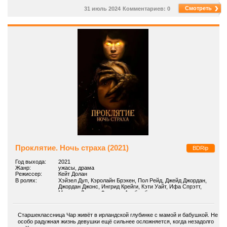
Смотреть
31 июль 2024
Комментариев: 0
Проклятие. Ночь страха (2021)
BDRip
Год выхода:
2021
Жанр:
ужасы, драма
Режиссер:
Кейт Долан
В ролях:
Хэйзел Дуп, Кэролайн Брэкен, Пол Рейд, Джейд Джордан,
Джордан Джонс, Ингрид Крейги, Кэти Уайт, Ифа Спрэтт,
Мириам Дэвитт, Флоренс Адебамбо
Старшеклассница Чар живёт в ирландской глубинке с мамой и бабушкой. Не
особо радужная жизнь девушки ещё сильнее осложняется, когда незадолго