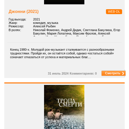
Джонни (2021)
WEB-DL
Год выхода:
2021
Жанр:
комедия, музыка
Режиссер:
Алексей Рыбин
В ролях:
Николай Фоменко, Андрей Дидик, Светлана Бакулина, Егор
Бакулин, Мария Лопатина, Максим Фролов, Алексей
Фролов, Иван Жуков, Богдан Псел, Анастасия Башкирова
Конец 1980-х. Молодой рок-музыкант сталкивается с разнообразными
трудностями. Пройдя их, он остаётся собой, однако «остаться собой»
означает отказаться от успеха и материальных благ....
Смотреть
31 июль 2024
Комментариев: 0