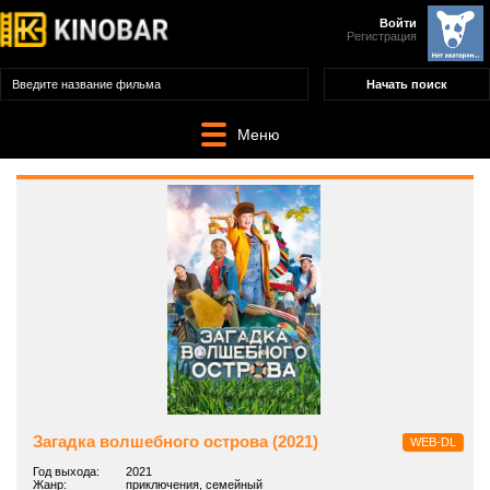
Войти
Регистрация
Меню
Загадка волшебного острова (2021)
WEB-DL
Год выхода:
2021
Жанр:
приключения, семейный