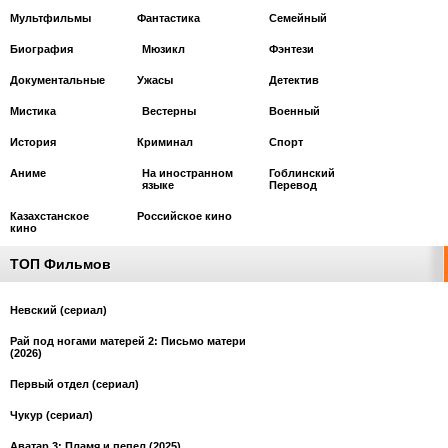
Мультфильмы
Фантастика
Cемейный
Биография
Мюзикл
Фэнтези
Документальные
Ужасы
Детектив
Мистика
Вестерны
Военный
История
Криминал
Спорт
Аниме
На иностранном
Гоблинский
языке
Перевод
Казахстанское
Российское кино
кино
ТОП Фильмов
Невский (сериал)
Рай под ногами матерей 2: Письмо матери
(2026)
Первый отдел (сериал)
Чукур (сериал)
Аватар 3: Пламя и пепел (2025)