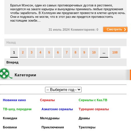
Братья Мэнсон, один из самых противоречивых дуэтов в рестлинге,
находятся на закате карьеры и вынуждены принимать любые предложения
чтобы заработать. В Хэллоуин им предлагают провести в клетке целую ночь.
Они и подумать не могли, что в этот раз им придется противостоять
настоящим зомби....
Смотреть
31 июль 2024
Комментариев: 0
Назад
1
2
3
4
5
6
7
8
9
10
...
108
Вперед
Категории
Новинки кино
Сериалы
Сериалы с Каз.ТВ
ТВ-шоу, передачи
Азиатские сериалы
Турецкие сериалы
Комедии
Мелодрамы
Драмы
Боевики
Приключения
Триллеры