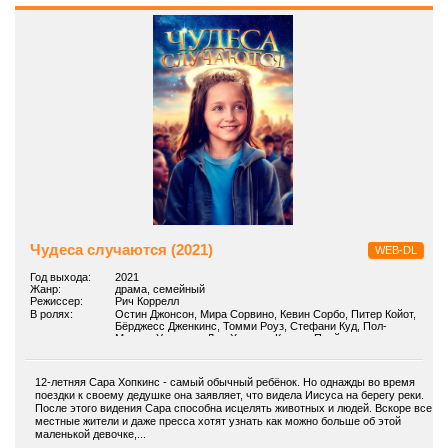
Чудеса случаются (2021)
WEB-DL
Год выхода:
2021
Жанр:
драма, семейный
Режиссер:
Рич Коррелл
В ролях:
Остин Джонсон, Мира Сорвино, Кевин Сорбо, Питер Койот,
Бёрджесс Дженкинс, Томми Роуз, Стефани Куд, Пол-
Микель Уильямс, Люк Хэрмон, Коллин Плэйс
12-летняя Сара Хопкинс - самый обычный ребёнок. Но однажды во время
поездки к своему дедушке она заявляет, что видела Иисуса на берегу реки.
После этого видения Сара способна исцелять животных и людей. Вскоре все
местные жители и даже пресса хотят узнать как можно больше об этой
маленькой девочке,...