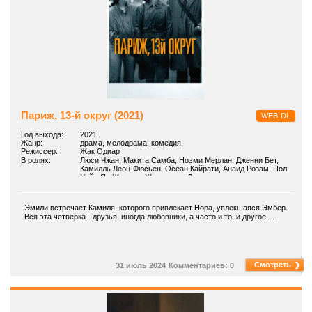
Париж, 13-й округ (2021)
WEB-DL
Год выхода:
2021
Жанр:
драма, мелодрама, комедия
Режиссер:
Жак Одиар
В ролях:
Люси Чжан, Макита Самба, Ноэми Мерлан, Дженни Бет,
Камилль Леон-Фюсьен, Осеан Кайрати, Анаид Розам, Пол
Уайт, Ян Жунъин, Женевьева Доан
Эмили встречает Камиля, которого привлекает Нора, увлекшаяся Эмбер.
Вся эта четверка - друзья, иногда любовники, а часто и то, и другое....
Смотреть
31 июль 2024
Комментариев: 0