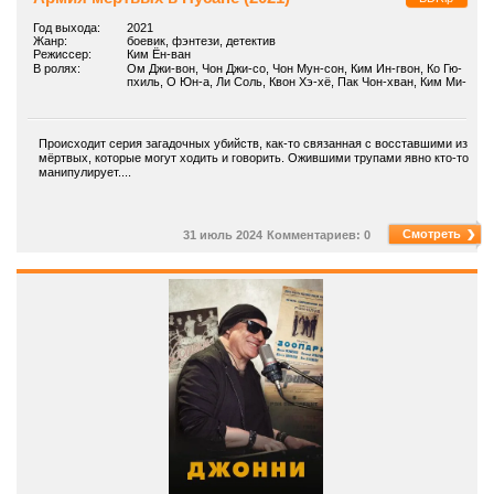
Год выхода:
2021
Жанр:
боевик, фэнтези, детектив
Режиссер:
Ким Ён-ван
В ролях:
Ом Джи-вон, Чон Джи-со, Чон Мун-сон, Ким Ин-гвон, Ко Гю-
пхиль, О Юн-а, Ли Соль, Квон Хэ-хё, Пак Чон-хван, Ким Ми-
су
Происходит серия загадочных убийств, как-то связанная с восставшими из
мёртвых, которые могут ходить и говорить. Ожившими трупами явно кто-то
манипулирует....
Смотреть
31 июль 2024
Комментариев: 0