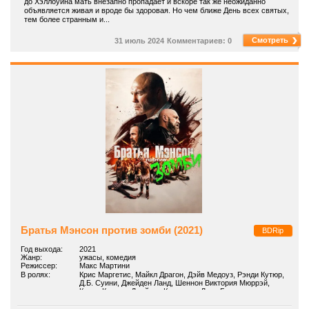
до Хэллоуина мать внезапно пропадает и вскоре так же неожиданно
объявляется живая и вроде бы здоровая. Но чем ближе День всех святых,
тем более странным и...
Смотреть
31 июль 2024
Комментариев: 0
Братья Мэнсон против зомби (2021)
BDRip
Год выхода:
2021
Жанр:
ужасы, комедия
Режиссер:
Макс Мартини
В ролях:
Крис Маргетис, Майкл Драгон, Дэйв Медоуз, Рэнди Кутюр,
Д.Б. Суини, Джейден Ланд, Шеннон Виктория Мюррэй,
Карен Корона, Джейсон Ковьелло, Луис Бордонада