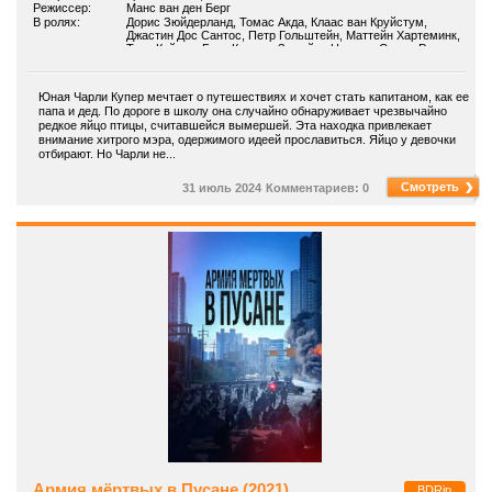
Режиссер:
Манс ван ден Берг
В ролях:
Дорис Зюйдерланд, Томас Акда, Клаас ван Круйстум,
Джастин Дос Сантос, Петр Гольштейн, Маттейн Хартеминк,
Тедо Кайцер, Барт Клевер, Зомайра Ноувен, Сюзан Раддер
Юная Чарли Купер мечтает о путешествиях и хочет стать капитаном, как ее
папа и дед. По дороге в школу она случайно обнаруживает чрезвычайно
редкое яйцо птицы, считавшейся вымершей. Эта находка привлекает
внимание хитрого мэра, одержимого идеей прославиться. Яйцо у девочки
отбирают. Но Чарли не...
Смотреть
31 июль 2024
Комментариев: 0
Армия мёртвых в Пусане (2021)
BDRip