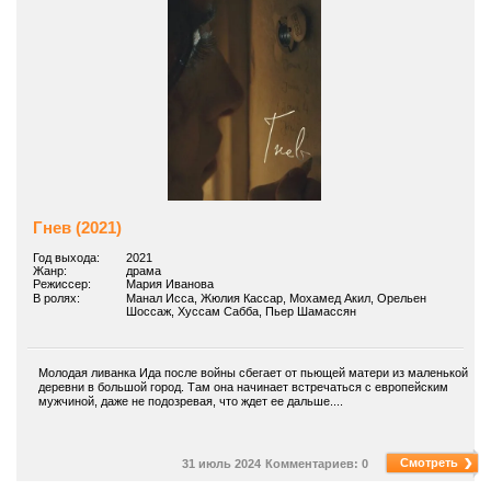
Гнев (2021)
Год выхода:
2021
Жанр:
драма
Режиссер:
Мария Иванова
В ролях:
Манал Исса, Жюлия Кассар, Мохамед Акил, Орельен
Шоссаж, Хуссам Сабба, Пьер Шамассян
Молодая ливанка Ида после войны сбегает от пьющей матери из маленькой
деревни в большой город. Там она начинает встречаться с европейским
мужчиной, даже не подозревая, что ждет ее дальше....
Смотреть
31 июль 2024
Комментариев: 0