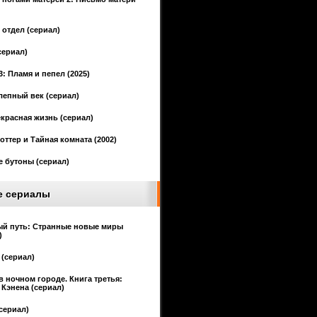
отдел (сериал)
сериал)
3: Пламя и пепел (2025)
епный век (сериал)
красная жизнь (сериал)
оттер и Тайная комната (2002)
 бутоны (сериал)
е сериалы
ый путь: Странные новые миры
)
(сериал)
в ночном городе. Книга третья:
Кэнена (сериал)
сериал)