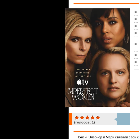
(голосов:
1
)
1
Нэнси, Элеонор и Мэри связали свои 