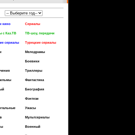
и кино
Сериалы
 с Каз.ТВ
ТВ-шоу, передачи
кие сериалы
Турецкие сериалы
и
Мелодрамы
Боевики
чения
Триллеры
фильмы
Фантастика
ый
Биография
Фэнтези
нтальные
Ужасы
в
Мультсериалы
ны
Военный