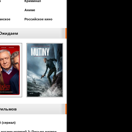
я
Криминал
Аниме
анское
Российское кино
Ожидаем
Фильмов
 (сериал)
 ногами матерей 2: Письмо матери