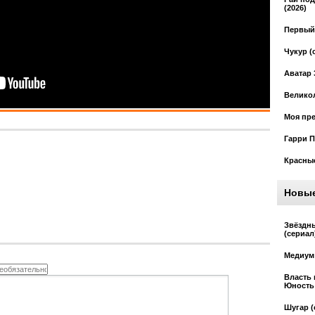
(2026)
Первый 
Чукур (
Аватар 
Великол
Моя пре
Гарри П
Красные
Новы
Звёздн
(сериал
Медиум 
Власть 
Юность 
Шугар (