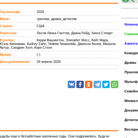
Год выхода:
2026
Жанр:
триллер, драма, детектив
Новинк
Страна:
США
Режиссер:
Лесли Линка Глаттер, Даина Рейд, Зинга Стюарт
Сериалы
В ролях:
Керри Вашингтон, Элизабет Мосс, Кейт Мара,
Азиатс
Юэль Киннаман, Audrey Zahn, Violette Neawedde, Джексон Келли, Мишель
Артур, Сандрин Холт, Кори Столл
Комеди
Время:
(-)
Дата добавления:
29 апрель 2026
Драмы
Приклю
Мульт
Cемейн
Мюзикл
Докуме
Детекти
Вестер
судьбы еще в беззаботные школьные годы. Они подружились, будучи