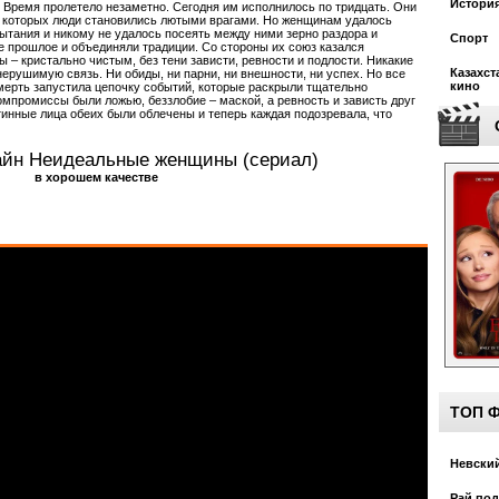
Истори
Время пролетело незаметно. Сегодня им исполнилось по тридцать. Они
е которых люди становились лютыми врагами. Но женщинам удалось
ытания и никому не удалось посеять между ними зерно раздора и
Спорт
е прошлое и объединяли традиции. Со стороны их союз казался
– кристально чистым, без тени зависти, ревности и подлости. Никакие
Казахст
ерушимую связь. Ни обиды, ни парни, ни внешности, ни успех. Но все
кино
смерть запустила цепочку событий, которые раскрыли тщательно
мпромиссы были ложью, беззлобие – маской, а ревность и зависть друг
тинные лица обеих были облечены и теперь каждая подозревала, что
айн Неидеальные женщины (сериал)
в хорошем качестве
ТОП 
Невский
Рай под