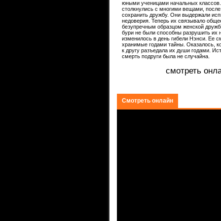
юными ученицами начальных классов. 
столкнулись с многими вещами, посл
ком.
сохранить дружбу. Они выдержали исп
недоверия. Теперь их связывало обще
безупречным образцом женской дружбы 
бури не были способны разрушить их н
изменилось в день гибели Нэнси. Ее 
хранимые годами тайны. Оказалось, ко
к другу разъедала их души годами. Ис
смерть подруги была не случайна.
смотреть онл
Смотреть онлайн