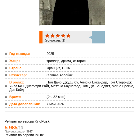
(голосов:
1
)
1
Год выхода:
2025
Жанр:
триллер, драма, история
ком.
Страна:
Франция, США
Режиссер:
Оливье Ассайас
В ролях:
Пол Дано, Джуд Лоу, Алисия Викандер, Том Стёрридж,
Уилл Кин, Джеффри Райт, Мэттью Баунсгард, Том Дж. Бенедикт, Магне Брекке,
Дэн Кейд
Время:
(2 ч 32 мин)
Дата добавления:
7 май 2026
Рейтинг по версии KinoPoisk:
5.985
/10
Проголосовало:
3667
Рейтинг по версии IMDb: