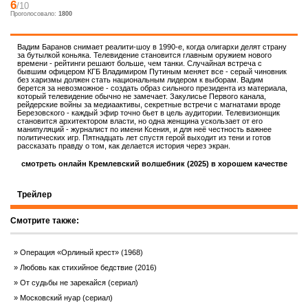
6
/10
Проголосовало:
1800
Вадим Баранов снимает реалити-шоу в 1990-е, когда олигархи делят страну
за бутылкой коньяка. Телевидение становится главным оружием нового
времени - рейтинги решают больше, чем танки. Случайная встреча с
бывшим офицером КГБ Владимиром Путиным меняет все - серый чиновник
без харизмы должен стать национальным лидером к выборам. Вадим
берется за невозможное - создать образ сильного президента из материала,
который телевидение обычно не замечает. Закулисье Первого канала,
рейдерские войны за медиаактивы, секретные встречи с магнатами вроде
Березовского - каждый эфир точно бьет в цель аудитории. Телевизионщик
становится архитектором власти, но одна женщина ускользает от его
манипуляций - журналист по имени Ксения, и для неё честность важнее
политических игр. Пятнадцать лет спустя герой выходит из тени и готов
рассказать правду о том, как делается история через экран.
смотреть онлайн Кремлевский волшебник (2025) в хорошем качестве
Трейлер
Смотрите также:
Операция «Орлиный крест» (1968)
Любовь как стихийное бедствие (2016)
От судьбы не зарекайся (сериал)
Московский нуар (сериал)