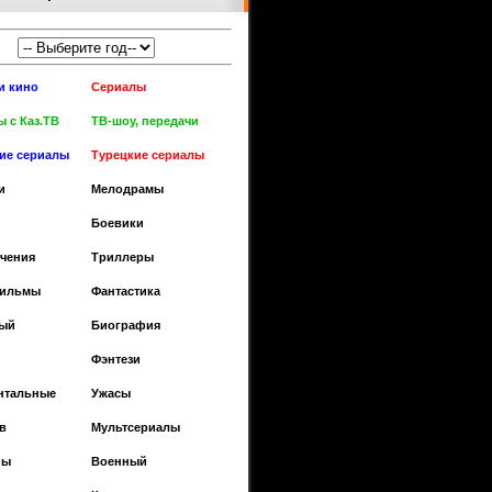
и кино
Сериалы
 с Каз.ТВ
ТВ-шоу, передачи
кие сериалы
Турецкие сериалы
и
Мелодрамы
Боевики
чения
Триллеры
фильмы
Фантастика
ый
Биография
Фэнтези
нтальные
Ужасы
в
Мультсериалы
ны
Военный