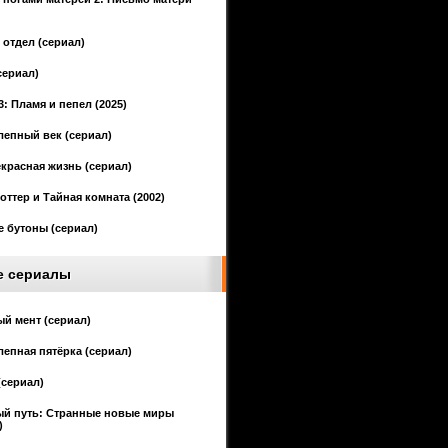
отдел (сериал)
сериал)
3: Пламя и пепел (2025)
епный век (сериал)
красная жизнь (сериал)
оттер и Тайная комната (2002)
 бутоны (сериал)
е сериалы
й мент (сериал)
епная пятёрка (сериал)
(сериал)
ый путь: Странные новые миры
)