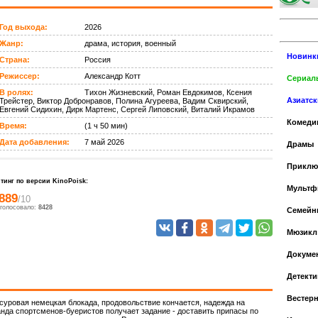
Год выхода:
2026
Жанр:
драма, история, военный
Новинк
Страна:
Россия
Режиссер:
Александр Котт
Сериалы
В ролях:
Тихон Жизневский, Роман Евдокимов, Ксения
Азиатс
Трейстер, Виктор Добронравов, Полина Агуреева, Вадим Сквирский,
Евгений Сидихин, Дирк Мартенс, Сергей Липовский, Виталий Икрамов
Комеди
Время:
(1 ч 50 мин)
Дата добавления:
7 май 2026
Драмы
Приклю
тинг по версии KinoPoisk:
Мульт
.889
/10
голосовало:
8428
Cемейн
Мюзикл
Докуме
Детекти
Вестер
 суровая немецкая блокада, продовольствие кончается, надежда на
да спортсменов-буеристов получает задание - доставить припасы по