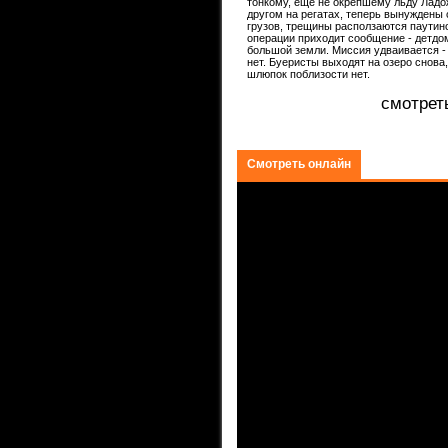
тонкому, еще не окрепшему льду Ладо
ком.
другом на регатах, теперь вынуждены 
грузов, трещины расползаются паутин
операции приходит сообщение - детдом
большой земли. Миссия удваивается -
нет. Буеристы выходят на озеро снова
шлюпок поблизости нет.
смотрет
Смотреть онлайн