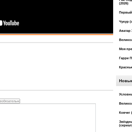
(2026)
Первый 
Чукур (
Аватар 
Великол
Моя пре
Гарри П
Красные
Новы
Условны
Великол
Ковчег 
Звёздн
(сериал