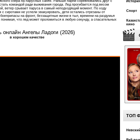
жского озера на парусных санях. Раньше парни соревновались друг с
Истори
стать командой ради выживания города. Лед прогибается под весом
ой, ветер срывает паруса в самый неподходящий момент. По ходу
Спорт
 с сиротами не успели эвакуировать, дети остались отрезаны от
 боеприпасы на фронт, беззащитные жизни в тыл, времени на раздумья
, понимая, что лед может проломиться в любую секунду, а спасательных
Казахст
кино
ь онлайн Ангелы Ладоги (2026)
в хорошем качестве
ТОП 
Невский
Рай под