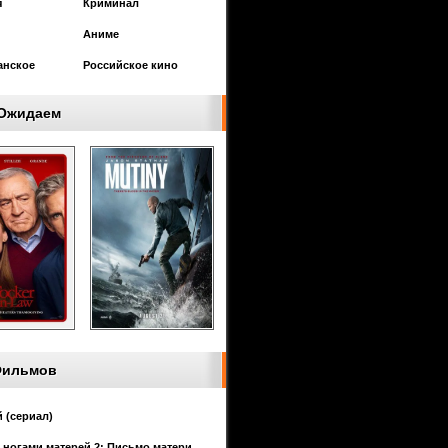
я
Криминал
Аниме
анское
Российское кино
Ожидаем
Фильмов
 (сериал)
 ногами матерей 2: Письмо матери