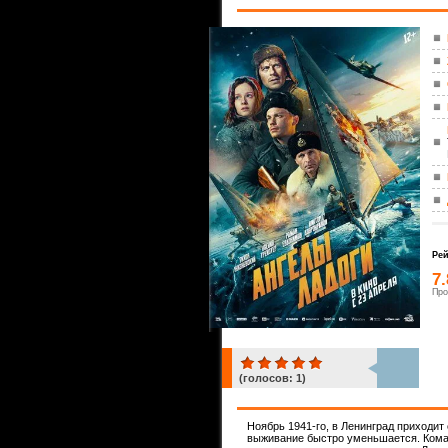
Рей
7
Про
(голосов:
1
)
1
Ноябрь 1941-го, в Ленинград приходит
выживание быстро уменьшается. Коман