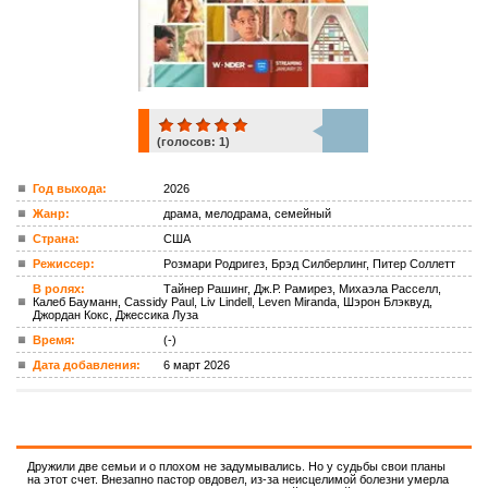
(голосов:
1
)
1
Год выхода:
2026
Жанр:
драма, мелодрама, семейный
ком.
Страна:
США
Режиссер:
Розмари Родригез, Брэд Силберлинг, Питер Соллетт
В ролях:
Тайнер Рашинг, Дж.Р. Рамирез, Михаэла Расселл,
Калеб Бауманн, Cassidy Paul, Liv Lindell, Leven Miranda, Шэрон Блэквуд,
Джордан Кокс, Джессика Луза
Время:
(-)
Дата добавления:
6 март 2026
Дружили две семьи и о плохом не задумывались. Но у судьбы свои планы
на этот счет. Внезапно пастор овдовел, из-за неисцелимой болезни умерла