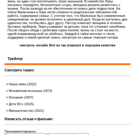
жена, он один стал воспитывать троих малышей. В семействе Лоры
начались передряги, бесконечные ссоры, женщина решила развестись с
мужем. После развода на ее обеспечении остались двое подростков. На
плечи Малкольма и Лори легли сложности родительских обязанностей,
работа, содержание семьи. С учетом того, что Малкольм был современным
священником, он должен исполнять и церковный долг. Когда встретились два
одиночества, потянулись друг другу. Пастор помогает женщине в починке
бытовых приборов, Лори ухаживает за детьми, пока тот отпевает покойника.
После общего обеда с ребятами герои поняли: жизнь не стоит на месте,
одной взаимовыручкой не обойтись. Каждый в тайне мечтает о тепле,
поддержке и новой крепкой семье, несмотря на самые тяжелые потери.
смотреть онлайн Всё не так (сериал) в хорошем качестве
Трейлер
Смотрите также:
Наша зима (2022)
Мгновенная вспышка (1972)
Изгнание (2007)
Дети 90-х (2015)
Вмешательство (2021)
Написать отзыв о фильме:
Прокомментировать