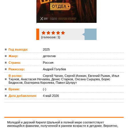
(голосов:
1
)
1
Год выхода:
2025
Жанр:
детектив
ком.
Страна:
Россия
Режиссер:
Андрей Голубев
В ролях:
Сергей Чачин, Сергей Ионкин, Евгений Рыжик, Илья
Тиунов, Анастасия Нечаева, Денис Старков, Оксана Сырцова, Борис
Бедросов, Екатерина Королева, Павел Шупрут
Время:
(-)
Дата добавления:
4 май 2026
Молодой и дерзкий Кирилл Шальной в полной мере соответствует
имеющейся фамилии, полученной в раннем возрасте в детдоме. Вероятно,