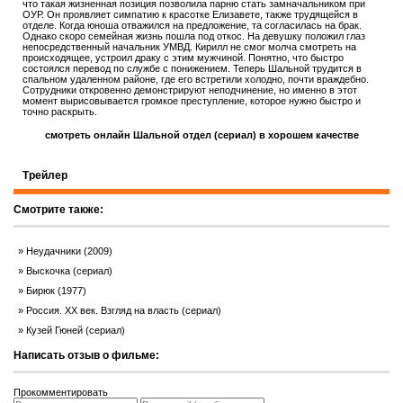
что такая жизненная позиция позволила парню стать замначальником при
ОУР. Он проявляет симпатию к красотке Елизавете, также трудящейся в
отделе. Когда юноша отважился на предложение, та согласилась на брак.
Однако скоро семейная жизнь пошла под откос. На девушку положил глаз
непосредственный начальник УМВД. Кирилл не смог молча смотреть на
происходящее, устроил драку с этим мужчиной. Понятно, что быстро
состоялся перевод по службе с понижением. Теперь Шальной трудится в
спальном удаленном районе, где его встретили холодно, почти враждебно.
Сотрудники откровенно демонстрируют неподчинение, но именно в этот
момент вырисовывается громкое преступление, которое нужно быстро и
точно раскрыть.
смотреть онлайн Шальной отдел (сериал) в хорошем качестве
Трейлер
Смотрите также:
Неудачники (2009)
Выскочка (сериал)
Бирюк (1977)
Россия. ХХ век. Взгляд на власть (сериал)
Кузей Гюней (сериал)
Написать отзыв о фильме:
Прокомментировать