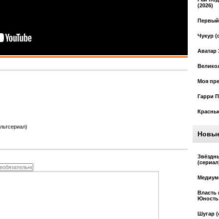
(2026)
Первый 
Чукур (
Аватар 
Великол
Моя пре
Гарри П
Красные
льтсериал)
Новы
Звёздн
(сериал
Медиум 
Власть 
Юность 
Шугар (