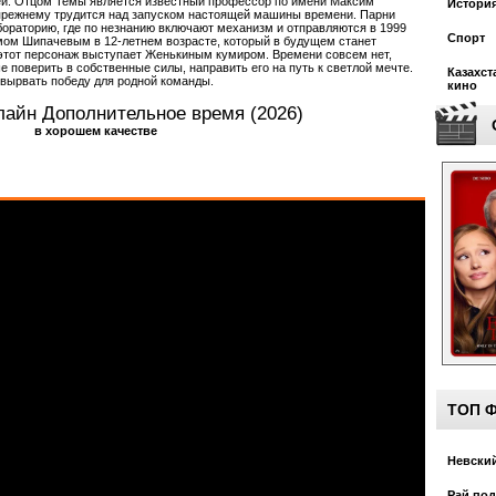
й. Отцом Темы является известный профессор по имени Максим
Истори
-прежнему трудится над запуском настоящей машины времени. Парни
бораторию, где по незнанию включают механизм и отправляются в 1999
Спорт
имом Шипачевым в 12-летнем возрасте, который в будущем станет
 этот персонаж выступает Женькиным кумиром. Времени совсем нет,
 поверить в собственные силы, направить его на путь к светлой мечте.
Казахст
 вырвать победу для родной команды.
кино
лайн Дополнительное время (2026)
в хорошем качестве
ТОП 
Невский
Рай под