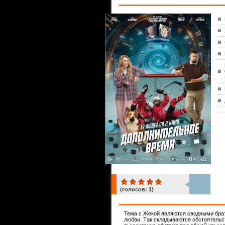
(голосов:
1
)
1
Тема с Жекой являются сводными брат
любви. Так складываются обстоятельст