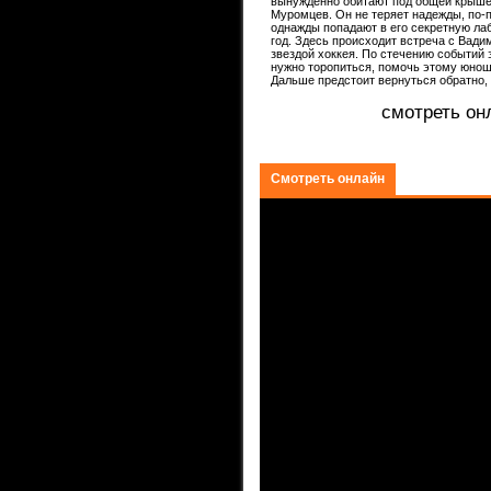
вынужденно обитают под общей крыше
ком.
Муромцев. Он не теряет надежды, по
однажды попадают в его секретную ла
год. Здесь происходит встреча с Вад
звездой хоккея. По стечению событий
нужно торопиться, помочь этому юноше
Дальше предстоит вернуться обратно,
смотреть он
Смотреть онлайн