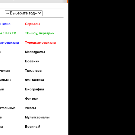
и кино
Сериалы
 с Каз.ТВ
ТВ-шоу, передачи
кие сериалы
Турецкие сериалы
и
Мелодрамы
Боевики
чения
Триллеры
фильмы
Фантастика
ый
Биография
Фэнтези
нтальные
Ужасы
в
Мультсериалы
ны
Военный