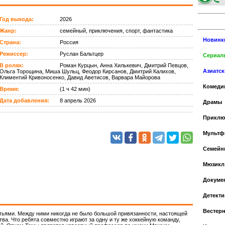
Год выхода:
2026
Жанр:
семейный, приключения, спорт, фантастика
Новинк
Страна:
Россия
Режиссер:
Руслан Бальтцер
Сериалы
В ролях:
Роман Курцын, Анна Хилькевич, Дмитрий Певцов,
Азиатс
Ольга Торощина, Миша Шульц, Феодор Кирсанов, Дмитрий Калихов,
Климентий Кривоносенко, Давид Аветисов, Варвара Майорова
Комеди
Время:
(1 ч 42 мин)
Дата добавления:
8 апрель 2026
Драмы
Приклю
Мульт
Cемейн
Мюзикл
Докуме
Детекти
Вестер
ьями. Между ними никогда не было большой привязанности, настоящей
ва. Что ребята совместно играют за одну и ту же хоккейную команду,