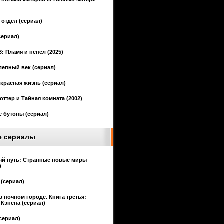
отдел (сериал)
сериал)
3: Пламя и пепел (2025)
епный век (сериал)
красная жизнь (сериал)
оттер и Тайная комната (2002)
 бутоны (сериал)
е сериалы
ый путь: Странные новые миры
)
(сериал)
в ночном городе. Книга третья:
Кэнена (сериал)
сериал)