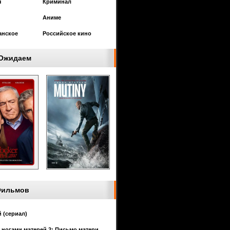
я
Криминал
Аниме
анское
Российское кино
Ожидаем
Фильмов
 (сериал)
 ногами матерей 2: Письмо матери