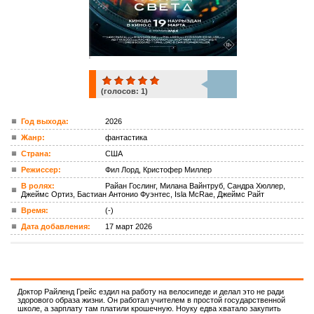
(голосов:
1
)
1
Год выхода:
2026
Жанр:
фантастика
ком.
Страна:
США
Режиссер:
Фил Лорд, Кристофер Миллер
В ролях:
Райан Гослинг, Милана Вайнтруб, Сандра Хюллер,
Джеймс Ортиз, Бастиан Антонио Фуэнтес, Isla McRae, Джеймс Райт
Время:
(-)
Дата добавления:
17 март 2026
Доктор Райленд Грейс ездил на работу на велосипеде и делал это не ради
здорового образа жизни. Он работал учителем в простой государственной
школе, а зарплату там платили крошечную. Ноуку едва хватало закупить