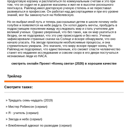
продуктовую корзину и расплатиться по коммунальным счетам и это при
том, что он ходил не в дорогие магазины и жил не в высотке роскошного
пентхауса. Райленд имел докторскую ученую степень и не переставал
развиваться в профессии. Он работал над диссертациями и при его уровне
знаний, мог бы замахнуться на Нобелевскую.
Но он выбрал иной путь и теперь рассказывал детям в школе почему небо
голубое и появляется на небе радуга. Он хотел дарить мечты, пробудить в
подрастающем поколении жажду исследовать мир и стать учителем для
великий ученых. Однако уверенный, что без таких, как он мир укатиться в
бездну, он не подозревал, что это уже происходило и без него. Ученые
зафиксировали странные скачки на Солнце и вскоре обнаружили, что оно
начало угасать. На звезде произошли необъяснимые процессы, и она
стремительно умирала. Это значило, что миру вскоре придет конец. Но
Райленд не подозревал, что единственным, кто сможет спасти человечество
станет его недавнее исследование и совсем скоро в его двери постучаться
незнакомые люди из НАСА.
смотреть онлайн Проект «Конец света» (2026) в хорошем качестве
Трейлер
Смотрите также:
Тридцать семь-надцать (2019)
Мистер Робинсон (сериал)
Я - учитель (сериал)
Звезда и небо (сериал)
Влюбленный адвокат по разводам (сериал)