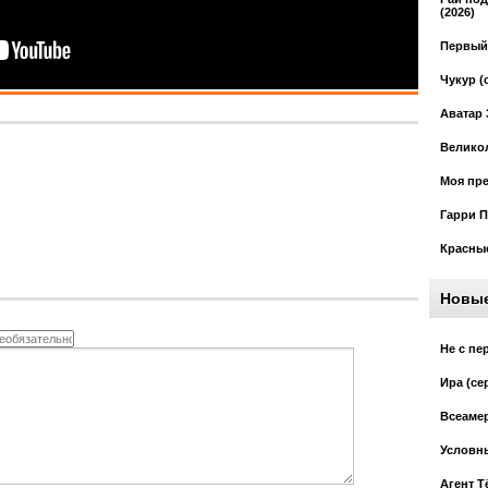
(2026)
Первый 
Чукур (
Аватар 
Великол
Моя пре
Гарри П
Красные
Новы
Не с пе
Ира (се
Всеамер
Условны
Агент Т