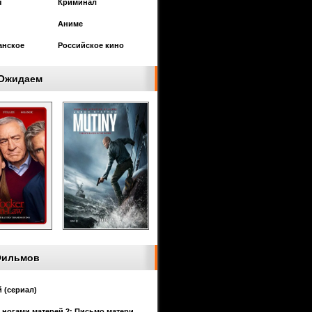
я
Криминал
Аниме
анское
Российское кино
Ожидаем
Фильмов
 (сериал)
 ногами матерей 2: Письмо матери