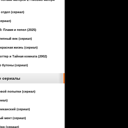
отдел (сериал)
сериал)
3: Пламя и пепел (2025)
епный век (сериал)
красная жизнь (сериал)
оттер и Тайная комната (2002)
 бутоны (сериал)
е сериалы
рвой попытки (сериал)
риал)
иканский (сериал)
й мент (сериал)
ёрр (сериал)