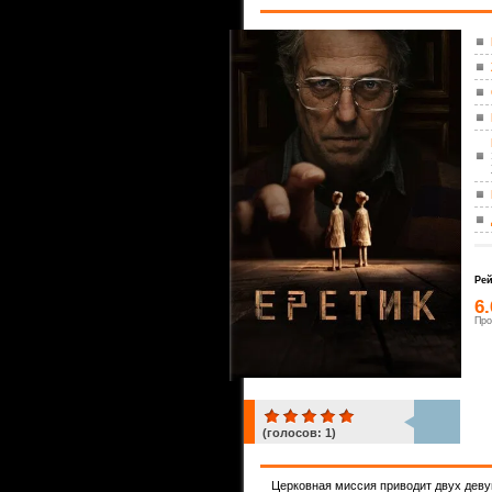
Рей
6
Про
(голосов:
1
)
1
Церковная миссия приводит двух деву