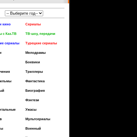
и кино
Сериалы
 с Каз.ТВ
ТВ-шоу, передачи
кие сериалы
Турецкие сериалы
и
Мелодрамы
Боевики
чения
Триллеры
фильмы
Фантастика
ый
Биография
Фэнтези
нтальные
Ужасы
в
Мультсериалы
ны
Военный