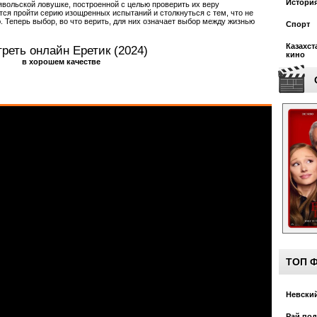
Истори
явольской ловушке, построенной с целью проверить их веру
тся пройти серию изощренных испытаний и столкнуться с тем, что не
 Теперь выбор, во что верить, для них означает выбор между жизнью
Спорт
Казахст
реть онлайн Еретик (2024)
кино
в хорошем качестве
ТОП 
Невский
Рай под