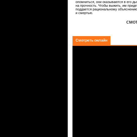
опомниться, они оказываются в его дь
на прочность. Чтобы выжить, им приде
ком.
поддается рациональному объяснению.
и смертью.
смот
Смотреть онлайн