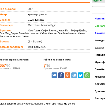
Год выхода:
2024
Жанр:
триллер, ужасы
Новинк
Страна:
США, Канада
Режиссер:
Скотт Бек, Брайан Вудс
Сериалы
В ролях:
Хью Грант, Софи Тэтчер, Хлоя Ист, Тофер Грейс,
Азиатс
Эль Янг, Джули Линн Мортенсен, Хэйли Хансен, Эль МакКиннон, Ханна
Хаффман, Анеша Бэйли
Комеди
Время:
(1 ч 51 мин)
Дата добавления:
19 январь 2026
Драмы
Приклю
тинг по версии KinoPoisk:
Рейтинг по версии IMDb:
Мульт
.657
7
/10
/10
голосовало:
547865
Проголосовало:
214000
Cемейн
Мюзикл
Докуме
Детекти
Вестер
шек к дверям обманчиво безобидного мистера Рида. Не успев