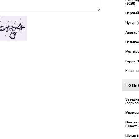
(2026)
Первый 
Чукур (
Аватар 
Великол
Моя пре
Гарри П
Красные
Новы
Звёздн
(сериал
Медиум 
Власть 
Юность 
Шугар (