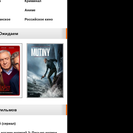
я
Криминал
Аниме
анское
Российское кино
Ожидаем
Фильмов
 (сериал)
 ногами матерей 2: Письмо матери