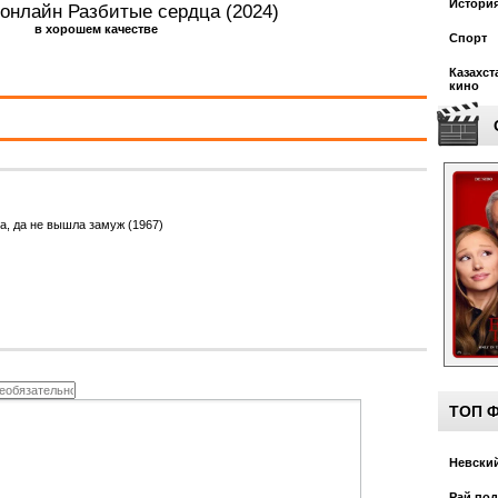
Истори
 онлайн Разбитые сердца (2024)
в хорошем качестве
Спорт
Казахст
кино
а, да не вышла замуж (1967)
)
ТОП 
Невский
Рай под