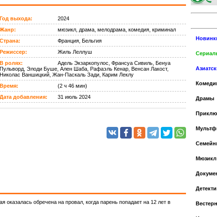
Год выхода:
2024
Жанр:
мюзикл, драма, мелодрама, комедия, криминал
Новинк
Страна:
Франция, Бельгия
Режиссер:
Жиль Леллуш
Сериалы
В ролях:
Адель Экзаркопулос, Франсуа Сивиль, Бенуа
Азиатс
Пульворд, Элоди Буше, Ален Шаба, Рафаэль Кенар, Венсан Лакост,
Николас Ваншицкий, Жан-Паскаль Зади, Карим Леклу
Комеди
Время:
(2 ч 46 мин)
Дата добавления:
31 июль 2024
Драмы
Приклю
Мульт
Cемейн
Мюзикл
Докуме
Детекти
я оказалась обречена на провал, когда парень попадает на 12 лет в
Вестер