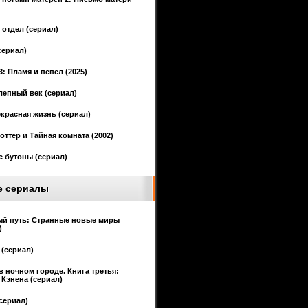
отдел (сериал)
сериал)
3: Пламя и пепел (2025)
епный век (сериал)
красная жизнь (сериал)
оттер и Тайная комната (2002)
 бутоны (сериал)
е сериалы
ый путь: Странные новые миры
)
(сериал)
в ночном городе. Книга третья:
Кэнена (сериал)
сериал)