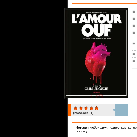
(голосов:
1
)
1
История любви двух подростков, котора
тюрьму.
ком.