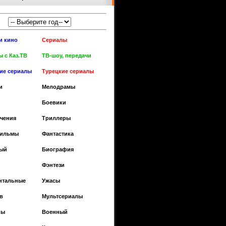
и кино
Сериалы
 с Каз.ТВ
ТВ-шоу, передачи
кие сериалы
Турецкие сериалы
и
Мелодрамы
Боевики
чения
Триллеры
фильмы
Фантастика
ый
Биография
Фэнтези
нтальные
Ужасы
в
Мультсериалы
ны
Военный