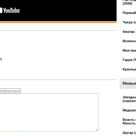
(2026)
Первый 
Чукур (
Аватар 
Великол
Моя пре
л)
Гарри П
Красные
Новы
Звёздн
(сериал
Медиум 
Власть 
Юность 
Шугар (