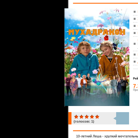
Рей
7.
Про
(голосов:
1
)
1
10-летний Леша - хрупкий мечтательн