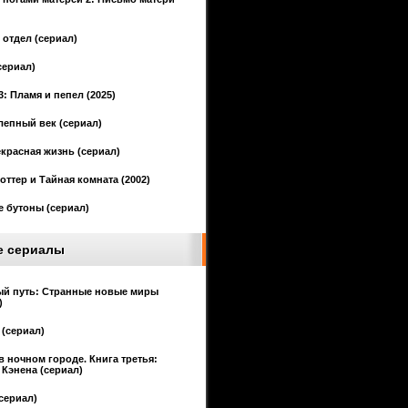
отдел (сериал)
сериал)
3: Пламя и пепел (2025)
епный век (сериал)
красная жизнь (сериал)
оттер и Тайная комната (2002)
 бутоны (сериал)
е сериалы
ый путь: Странные новые миры
)
(сериал)
в ночном городе. Книга третья:
Кэнена (сериал)
сериал)