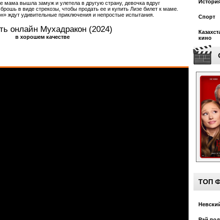
Истори
ее мама вышла замуж и улетела в другую страну, девочка вдруг
брошь в виде стрекозы, чтобы продать ее и купить Лизе билет к маме.
н» ждут удивительные приключения и непростые испытания.
Спорт
ть онлайн Мухадракон (2024)
Казахст
в хорошем качестве
кино
ТОП 
Невский
Рай под