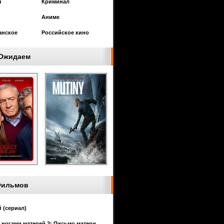
я
Криминал
Аниме
анское
Российское кино
Ожидаем
Фильмов
 (сериал)
 ногами матерей 2: Письмо матери