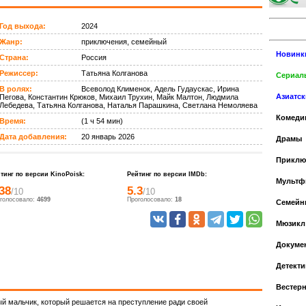
Год выхода:
2024
Жанр:
приключения, семейный
Новинк
Страна:
Россия
Режиссер:
Татьяна Колганова
Сериалы
В ролях:
Всеволод Клименок, Адель Гудаускас, Ирина
Азиатс
Пегова, Константин Крюков, Михаил Трухин, Майк Малтон, Людмила
Лебедева, Татьяна Колганова, Наталья Парашкина, Светлана Немоляева
Комеди
Время:
(1 ч 54 мин)
Дата добавления:
20 январь 2026
Драмы
Приклю
тинг по версии KinoPoisk:
Рейтинг по версии IMDb:
Мульт
38
5.3
/10
/10
голосовало:
4699
Проголосовало:
18
Cемейн
Мюзикл
Докуме
Детекти
Вестер
ый мальчик, который решается на преступление ради своей