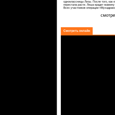
одноклассницы Лизы. После того, как 
перестала расти. Леша крадет мамину 
ком.
Всех участников операции «Мухадрако
смотре
Смотреть онлайн