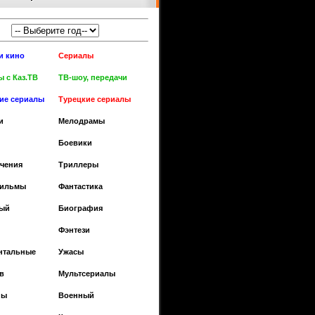
и кино
Сериалы
 с Каз.ТВ
ТВ-шоу, передачи
кие сериалы
Турецкие сериалы
и
Мелодрамы
Боевики
чения
Триллеры
фильмы
Фантастика
ый
Биография
Фэнтези
нтальные
Ужасы
в
Мультсериалы
ны
Военный