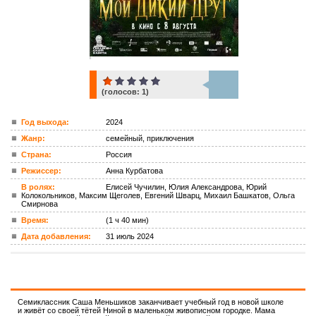
(голосов:
1
)
1
Год выхода:
2024
Жанр:
семейный, приключения
ком.
Страна:
Россия
Режиссер:
Анна Курбатова
В ролях:
Елисей Чучилин, Юлия Александрова, Юрий
Колокольников, Максим Щеголев, Евгений Шварц, Михаил Башкатов, Ольга
Смирнова
Время:
(1 ч 40 мин)
Дата добавления:
31 июль 2024
Семиклассник Саша Меньшиков заканчивает учебный год в новой школе
и живёт со своей тётей Ниной в маленьком живописном городке. Мама