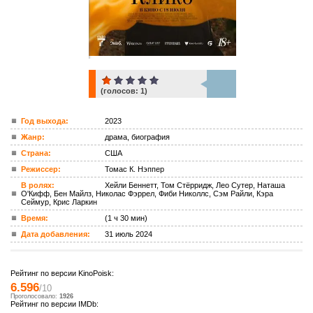
(голосов:
1
)
1
Год выхода:
2023
Жанр:
драма, биография
ком.
Страна:
США
Режиссер:
Томас К. Нэппер
В ролях:
Хейли Беннетт, Том Стёрридж, Лео Сутер, Наташа
О'Кифф, Бен Майлз, Николас Фэррел, Фиби Николлс, Сэм Райли, Кэра
Сеймур, Крис Ларкин
Время:
(1 ч 30 мин)
Дата добавления:
31 июль 2024
Рейтинг по версии KinoPoisk:
6.596
/10
Проголосовало:
1926
Рейтинг по версии IMDb: