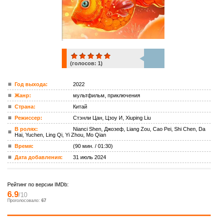
(голосов:
1
)
1
Год выхода:
2022
Жанр:
мультфильм, приключения
ком.
Страна:
Китай
Режиссер:
Стэнли Цан, Цзоу И, Xiuping Liu
В ролях:
Nianci Shen, Джозеф, Liang Zou, Cao Pei, Shi Chen, Da
Hai, Yuchen, Ling Qi, Yi Zhou, Mo Qian
Время:
(90 мин. / 01:30)
Дата добавления:
31 июль 2024
Рейтинг по версии IMDb:
6.9
/10
Проголосовало:
67