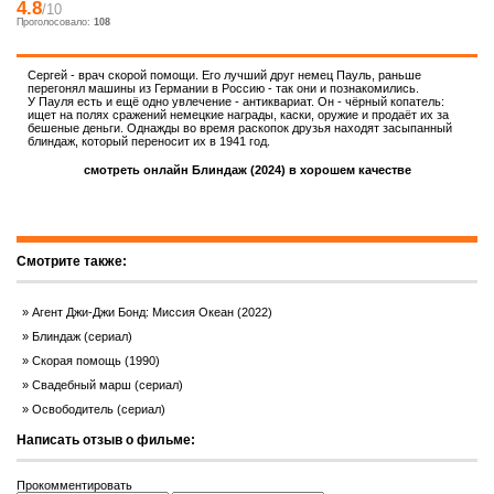
4.8
/10
Проголосовало:
108
Сергей - врач скорой помощи. Его лучший друг немец Пауль, раньше
перегонял машины из Германии в Россию - так они и познакомились.
У Пауля есть и ещё одно увлечение - антиквариат. Он - чёрный копатель:
ищет на полях сражений немецкие награды, каски, оружие и продаёт их за
бешеные деньги. Однажды во время раскопок друзья находят засыпанный
блиндаж, который переносит их в 1941 год.
смотреть онлайн Блиндаж (2024) в хорошем качестве
Смотрите также:
Агент Джи-Джи Бонд: Миссия Океан (2022)
Блиндаж (сериал)
Скорая помощь (1990)
Свадебный марш (сериал)
Освободитель (сериал)
Написать отзыв о фильме:
Прокомментировать