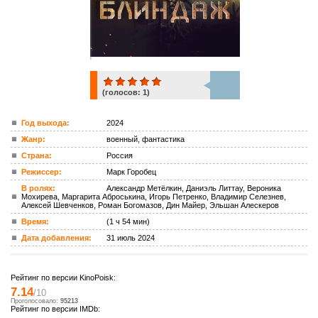
(голосов:
1
)
1
Год выхода:
2024
Жанр:
военный, фантастика
ком.
Страна:
Россия
Режиссер:
Марк Горобец
В ролях:
Александр Метёлкин, Даниэль Литтау, Вероника
Мохирева, Маргарита Аброськина, Игорь Петренко, Владимир Селезнев,
Алексей Шевченков, Роман Богомазов, Дин Майер, Эльшан Алескеров
Время:
(1 ч 54 мин)
Дата добавления:
31 июль 2024
Рейтинг по версии KinoPoisk:
7.14
/10
Проголосовало:
95213
Рейтинг по версии IMDb: