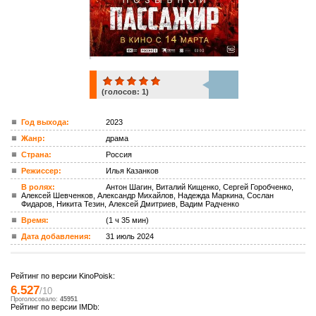
(голосов:
1
)
1
Год выхода:
2023
Жанр:
драма
ком.
Страна:
Россия
Режиссер:
Илья Казанков
В ролях:
Антон Шагин, Виталий Кищенко, Сергей Горобченко,
Алексей Шевченков, Александр Михайлов, Надежда Маркина, Сослан
Фидаров, Никита Тезин, Алексей Дмитриев, Вадим Радченко
Время:
(1 ч 35 мин)
Дата добавления:
31 июль 2024
Рейтинг по версии KinoPoisk:
6.527
/10
Проголосовало:
45951
Рейтинг по версии IMDb: