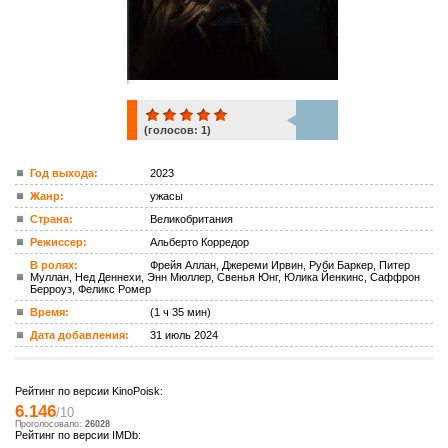
(голосов:
1
)
1
Год выхода:
2023
Жанр:
ужасы
ком.
Страна:
Великобритания
Режиссер:
Альберто Корредор
В ролях:
Фрейя Аллан, Джереми Ирвин, Руби Баркер, Питер
Муллан, Нед Деннехи, Энн Мюллер, Свенья Юнг, Юлика Йенкинс, Саффрон
Берроуз, Феликс Ромер
Время:
(1 ч 35 мин)
Дата добавления:
31 июль 2024
Рейтинг по версии KinoPoisk:
6.146
/10
Проголосовало:
26028
Рейтинг по версии IMDb: