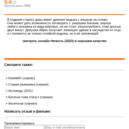
5.4
/10
Проголосовало:
9753
В подвале старого дома живёт древняя ведьма с мешком на голове.
Она может дать возможность поговорить с умершим близким, вернув
любого человека из мира мёртвых, но не стоит злоупотреблять этим дольше
двух минут. Девушка Айрис получает зловещее здание в наследство от отца
и становится не только хозяйкой ведьмы, но и её заложницей.
смотреть онлайн Нечисть (2023) в хорошем качестве
Смотрите также:
Кликбейт (сериал)
Старая развалина (сериал)
Исповедь (2021)
Богатые тоже плачут (сериал)
Аксентьев (сериал)
Написать отзыв о фильме:
Прокомментировать