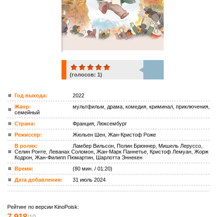
(голосов:
1
)
1
Год выхода:
2022
Жанр:
мультфильм, драма, комедия, криминал, приключения,
ком.
семейный
Страна:
Франция, Люксембург
Режиссер:
Жюльен Шен, Жан-Кристоф Роже
В ролях:
Ламбер Вильсон, Полин Брюннер, Мишель Леруссо,
Селин Ронте, Леванах Соломон, Жан-Марк Паннетье, Кристоф Лемуан, Жорж
Кодрон, Жан-Филипп Пюмартин, Шарлотта Эннекен
Время:
(80 мин. / 01:20)
Дата добавления:
31 июль 2024
Рейтинг по версии KinoPoisk:
7.918