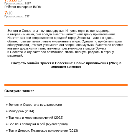
/10
Проголосовало:
8187
Рейтинг по версии IMDb:
7
/10
Проголосовало:
737
Эрнест и Селестина - лучшие друзья. И пусть один из них медведь,
а вторая - мышка, они всегда вместе шагают навстречу приключениям.
На этот раз они отправляются в родной город Эрнеста - именно здесь
обитают самые талантливые музыканты в мире. Однако по прибытии герои
обнаруживают, что там уже много лет запрещена музыка. Вместе со своими
новыми друзьями и таинственным преступником в маске Эрнест
и Селестина сделают все возможное, чтобы вернуть радость в страну
медведей.
смотреть онлайн Эрнест и Селестина: Новые приключения (2022) в
хорошем качестве
Смотрите также:
Эрнест и Селестина (мультсериал)
Молодежь (2014)
Три кота и море приключений (2022)
Все псы попадают в рай (мультсериал)
Том и Джерри: Гигантское приключение (2013)