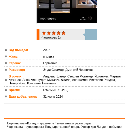
(голосов:
1
)
1
Год выхода:
2022
Жанр:
музыка
ком.
Страна:
Германия
Режиссер:
Энди Соммер, Дмитрий Черняков
В ролях:
Андреас Шагер, Стефан Рюгамер, Йоханнес Мартин
Крэнцле, Анна Кишшудит, Михаэль Фолле, Аня Кампе, Виктория Рандем,
Питер Роуз, Кристиан Тилеманн
Время:
(252 мин. / 04:12)
Дата добавления:
31 июль 2024
Берлинское «Кольцо» дирижёра Тилеманна и режиссёра
Чернякова - суперпроект Государственной оперы Унтер ден Линден, событие