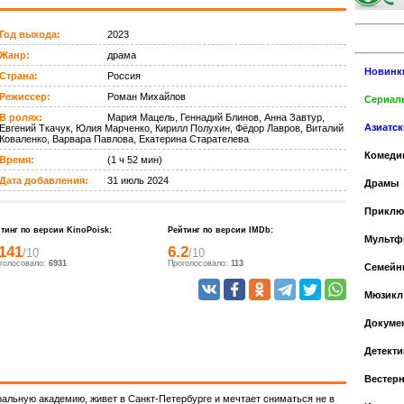
Год выхода:
2023
Жанр:
драма
Новинк
Страна:
Россия
Режиссер:
Роман Михайлов
Сериалы
В ролях:
Мария Мацель, Геннадий Блинов, Анна Завтур,
Азиатс
Евгений Ткачук, Юлия Марченко, Кирилл Полухин, Фёдор Лавров, Виталий
Коваленко, Варвара Павлова, Екатерина Старателева
Комеди
Время:
(1 ч 52 мин)
Дата добавления:
31 июль 2024
Драмы
Приклю
тинг по версии KinoPoisk:
Рейтинг по версии IMDb:
Мульт
.141
6.2
/10
/10
голосовало:
6931
Проголосовало:
113
Cемейн
Мюзикл
Докуме
Детекти
Вестер
ральную академию, живет в Санкт-Петербурге и мечтает сниматься не в