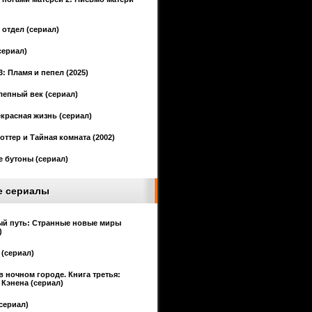
отдел (сериал)
сериал)
3: Пламя и пепел (2025)
епный век (сериал)
красная жизнь (сериал)
оттер и Тайная комната (2002)
 бутоны (сериал)
е сериалы
ый путь: Странные новые миры
)
(сериал)
в ночном городе. Книга третья:
Кэнена (сериал)
сериал)