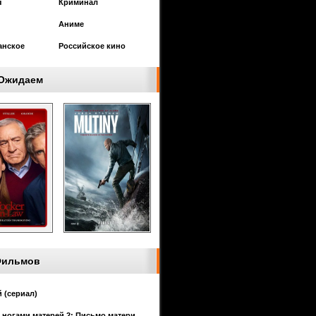
я
Криминал
Аниме
анское
Российское кино
Ожидаем
Фильмов
 (сериал)
 ногами матерей 2: Письмо матери