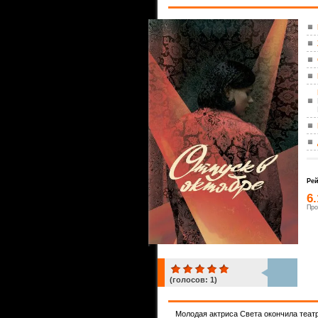
Рей
6
Про
(голосов:
1
)
1
Молодая актриса Света окончила теат