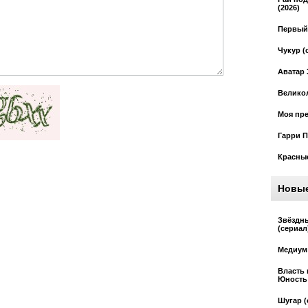
(2026)
Первый 
Чукур (
Аватар 
Великол
Моя пре
Гарри П
Красные
Новы
Звёздн
(сериал
Медиум 
Власть 
Юность 
Шугар (