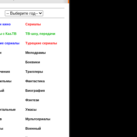
и кино
Сериалы
 с Каз.ТВ
ТВ-шоу, передачи
кие сериалы
Турецкие сериалы
и
Мелодрамы
Боевики
чения
Триллеры
фильмы
Фантастика
ый
Биография
Фэнтези
нтальные
Ужасы
в
Мультсериалы
ны
Военный