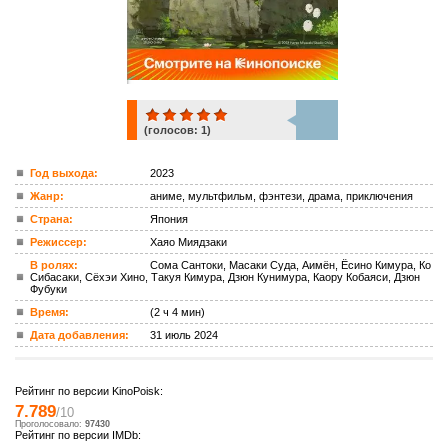
(голосов:
1
)
1
Год выхода:
2023
Жанр:
аниме, мультфильм, фэнтези, драма, приключения
ком.
Страна:
Япония
Режиссер:
Хаяо Миядзаки
В ролях:
Сома Сантоки, Масаки Суда, Аимён, Ёсино Кимура, Ко
Сибасаки, Сёхэи Хино, Такуя Кимура, Дзюн Кунимура, Каору Кобаяси, Дзюн
Фубуки
Время:
(2 ч 4 мин)
Дата добавления:
31 июль 2024
Рейтинг по версии KinoPoisk:
7.789
/10
Проголосовало:
97430
Рейтинг по версии IMDb: