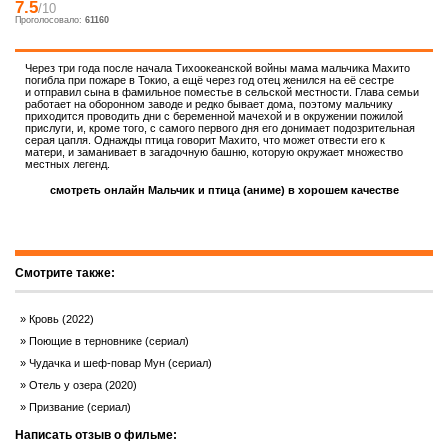
7.5
/10
Проголосовало:
61160
Через три года после начала Тихоокеанской войны мама мальчика Махито
погибла при пожаре в Токио, а ещё через год отец женился на её сестре
и отправил сына в фамильное поместье в сельской местности. Глава семьи
работает на оборонном заводе и редко бывает дома, поэтому мальчику
приходится проводить дни с беременной мачехой и в окружении пожилой
прислуги, и, кроме того, с самого первого дня его донимает подозрительная
серая цапля. Однажды птица говорит Махито, что может отвести его к
матери, и заманивает в загадочную башню, которую окружает множество
местных легенд.
смотреть онлайн Мальчик и птица (аниме) в хорошем качестве
Смотрите также:
Кровь (2022)
Поющие в терновнике (сериал)
Чудачка и шеф-повар Мун (сериал)
Отель у озера (2020)
Призвание (сериал)
Написать отзыв о фильме: