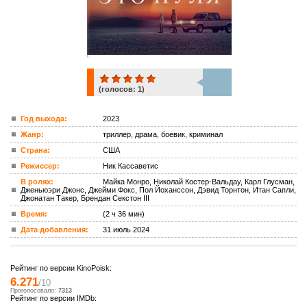
(голосов:
1
)
1
Год выхода:
2023
Жанр:
триллер, драма, боевик, криминал
ком.
Страна:
США
Режиссер:
Ник Кассаветис
В ролях:
Майка Монро, Николай Костер-Вальдау, Карл Глусман,
Дженьюэри Джонс, Джейми Фокс, Пол Йоханссон, Дэвид Торнтон, Итан Сапли,
Джонатан Такер, Брендан Секстон III
Время:
(2 ч 36 мин)
Дата добавления:
31 июль 2024
Рейтинг по версии KinoPoisk:
6.271
/10
Проголосовало:
7313
Рейтинг по версии IMDb: