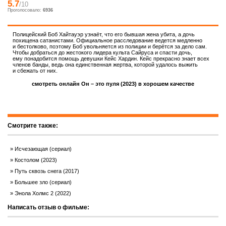
5.7
/10
Проголосовало:
6936
Полицейский Боб Хайтауэр узнаёт, что его бывшая жена убита, а дочь
похищена сатанистами. Официальное расследование ведется медленно
и бестолково, поэтому Боб увольняется из полиции и берётся за дело сам.
Чтобы добраться до жестокого лидера культа Сайруса и спасти дочь,
ему понадобится помощь девушки Кейс Хардин. Кейс прекрасно знает всех
членов банды, ведь она единственная жертва, которой удалось выжить
и сбежать от них.
смотреть онлайн Он – это пуля (2023) в хорошем качестве
Смотрите также:
Исчезающая (сериал)
Костолом (2023)
Путь сквозь снега (2017)
Большее зло (сериал)
Энола Холмс 2 (2022)
Написать отзыв о фильме: